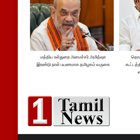
மத்திய உள்துறை அமைச்சர் அமித்ஷா
தொக
இரண்டு நாள் பயணமாக தமிழகம் வருகை
கூட்டத்