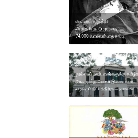
விநாயகர் சதுர்த்தி
விழா:தமிழ்நாடு முழுவதும்
74,000 போலீஸார் பாதுகாப்பு.
தூய்மைப் பணியாளர்களுக்கு தமிழ்ந
அரசு மூன்று வேளை இலவச உணவு
வழங்கும் திட்டத்திற்கு அரசாணை.