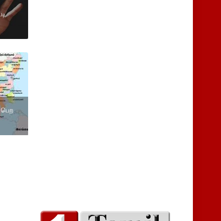
்டி
 பெற