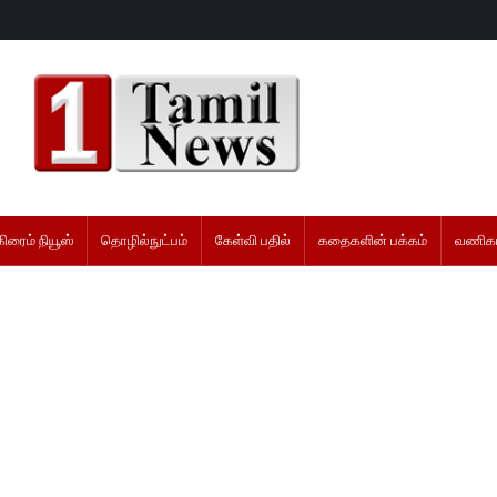
கிரைம் நியூஸ்
தொழில்நுட்பம்
கேள்வி பதில்
கதைகளின் பக்கம்
வணிகம