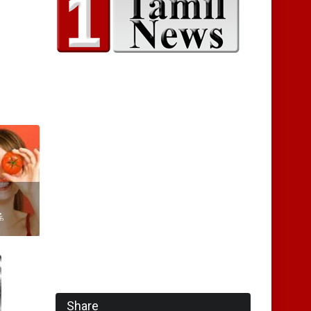
்
Share