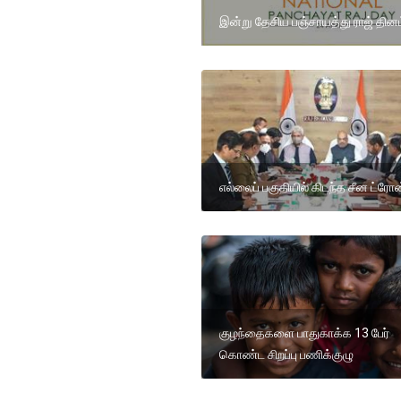
இன்று தேசிய பஞ்சாயத்து ராஜ் தினம
எல்லைப் பகுதியில் கிடந்த சீன ட்ரோன
குழந்தைகளை பாதுகாக்க 13 பேர்
கொண்ட சிறப்பு பணிக்குழு