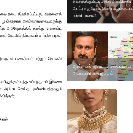
கலைத்திருவிழா மாநில அளவிலான
போட்டிக்கு தேர்வு பெற்ற வடநத்தம்பட
ை நடை திறக்கப்பட்டது. அதனைத்
பள்ளி மாணவி.
டனர். முன்னதாக அண்ணாமலையாருக்கு
இந்த அபிஷேகத்தில் கலந்து கொண்ட
ர் கோவில் நிர்வாகம் சார்பில் நடிகர்
ருடன் புகைப்படம் மற்றும் செல்ஃபி
ஆன்லைன் சூதாட்டம்: தடையாணை
அன்புமணி வலியுறுத்தல்
கோயிலுக்கும் எந்த சம்பந்தமும் இல்லை
பா அம்மா செய்த புண்ணியத்தாலும்
ித்தார்.
வல்..