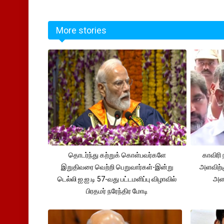
More stories
தொடர்ந்து கற்றுக் கொள்பவர்களே
காவிரி 
இறுதிவரை வெற்றி பெறுவார்கள்-இன்று
அளவிற்
டெல்லி ஐ.ஐ.டி 57-வது பட்டமளிப்பு விழாவில்
அளவ
பிரதமர் நரேந்திர மோடி