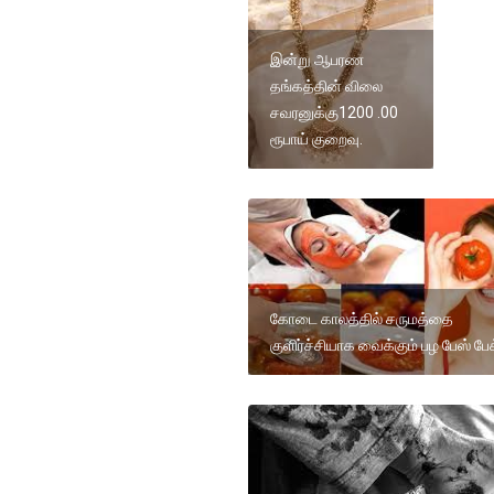
இன்று ஆபரண
தங்கத்தின் விலை
சவரனுக்கு1200 .00
ரூபாய் குறைவு.
கோடை காலத்தில் சருமத்தை
குளிர்ச்சியாக வைக்கும் பழ பேஸ் பேக