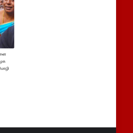
சனை
ிமுக
மொழி