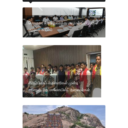
பெருநகர போக்குவரத்து குழுமத்தின் முதல்
குழுமக் கூட்டம்
சிஆர்பிஎஃப் அதிகாரிகள் முன்பு
சரணடைந்த மாவோயிஸ்ட் தலைவர்கள்.