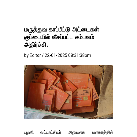
மருத்துவ காப்பீட்டு அட்டைகள்
குப்பையில் வீசப்பட்ட சம்பவம்
அதிர்ச்சி.
by Editor / 22-01-2025 08:31:38pm
பழனி வட்டாட்சியர் அலுவலக வளாகத்தில்