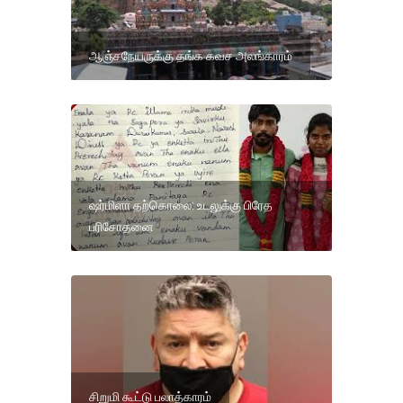
ஆஞ்சநேயருக்கு தங்க கவச அலங்காரம்
ஷர்மிளா தற்கொலை: உடலுக்கு பிரேத
பரிசோதனை
சிறுமி கூட்டு பலாத்காரம்