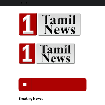
-->
-->
Breaking News :