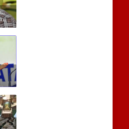
த்ய
ப்பு.
 -