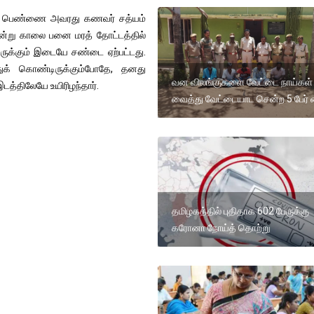
என்ற பெண்ணை அவரது கணவர் சத்யம்
ன்று காலை பனை மரத் தோட்டத்தில்
க்கும் இடையே சண்டை ஏற்பட்டது.
துக் கொண்டிருக்கும்போதே, தனது
வன விலங்குகளை வேட்டை நாய்கள்
டத்திலேயே உயிரிழந்தார்.
வைத்து வேட்டையாட சென்ற 5 பேர் 
தமிழகத்தில் புதிதாக 602 பேருக்கு
கரோனா நோய்த் தொற்று