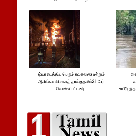
ஷ்யா நடத்திய பெரும் ஏவுகணை மற்றும்
அச
ஆளில்லா விமானத் தாக்குதலில்21 பேர்
க
கொல்லப்பட்டனர்.
உயிரிழந