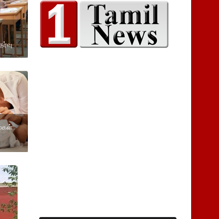
ேர்வு
 மகள்