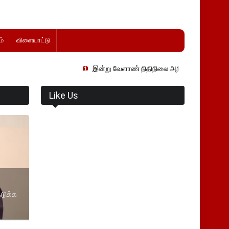
்
விளையாட்டு
இன்று வேளாண் நிதிநிலை அறிக்கை தாக்கல் செய்து வேளாண் 
Like Us
டுக்க