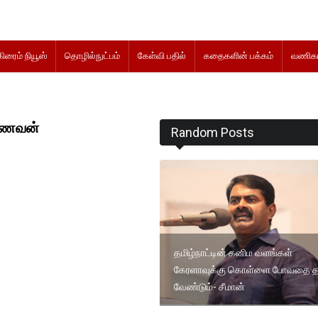
கிரைம் நியூஸ்
தொழில்நுட்பம்
கேள்வி பதில்
கதைகளின் பக்கம்
வணிகம
 கணவன்
Random Posts
தமிழ்நாட்டின் கனிம வளங்கள்
கேரளாவுக்கு கொள்ளை போவதை த
வேண்டும்- சீமான்