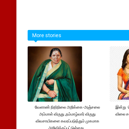
More stories
வேளாண் நிதிநிலை அறிக்கை-அஞ்சலை
இன்று 
அம்மாள் விருது ,நம்மாழ்வார் விருது
விலை சவ
விவசாயிகளை கவரப்படுத்தும் முகமாக
அறிவிக்கப்பட்டுள்ளது...