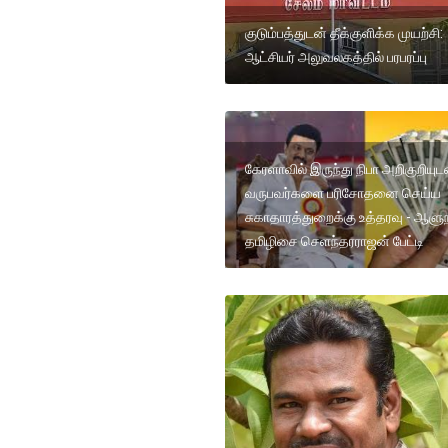
குடும்பத்துடன் தீக்குளிக்க முயற்சி:
ஆட்சியர் அலுவலகத்தில் பரபரப்பு
கேரளாவில் இருந்து நிபா அறிகுறியுட
வருபவர்களை பரிசோதனை செய்ய
சுகாதாரத்துறைக்கு உத்தரவு - ஆளுந
தமிழிசை செளந்தரராஜன் பேட்டி