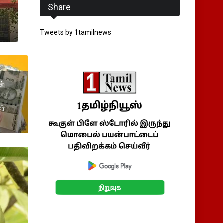
Share
Tweets by 1tamilnews
ன்
ர்