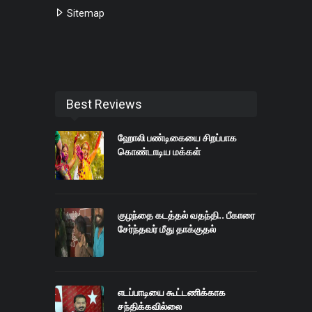
Sitemap
Best Reviews
ஹோலி பண்டிகையை சிறப்பாக
கொண்டாடிய மக்கள்
குழந்தை கடத்தல் வதந்தி.. பீகாரை
சேர்ந்தவர் மீது தாக்குதல்
எடப்பாடியை கூட்டணிக்காக
சந்திக்கவில்லை