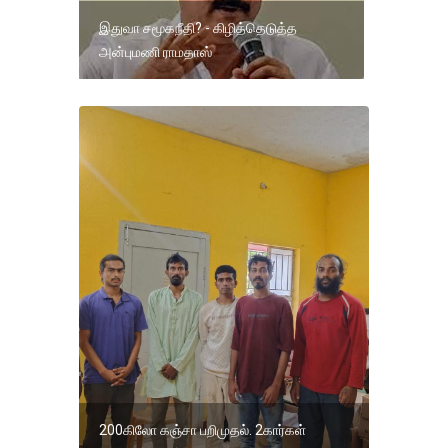
இதுவா சமூகநீதி? - கிழித்தெடுத்த
அன்புமணி ராமதாஸ்
200கிலோ கஞ்சா பறிமுதல். 2கார்கள்