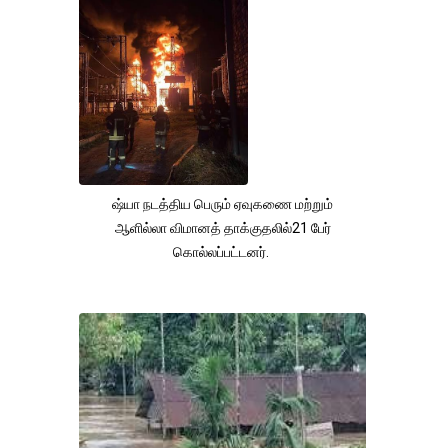
ஷ்யா நடத்திய பெரும் ஏவுகணை மற்றும்
ஆளில்லா விமானத் தாக்குதலில்21 பேர்
கொல்லப்பட்டனர்.