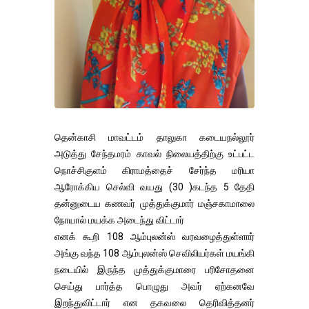
தென்காசி மாவட்டம் தாலுகா கடையநல்லூர்
அடுத்து சேந்தமரம் காவல் நிலையத்திற்கு உட்பட்ட
நொச்சிகுளம் கிராமத்தைச் சேர்ந்த மரியா
ஆரோக்கிய செல்வி வயது (30 )கடந்த 5 தேதி
தன்னுடைய கணவர் முத்துக்குமார் மஞ்சகாமாலை
நோயால் மயக்க அடைந்து விட்டார்
எனக் கூறி 108 ஆம்புலன்ஸ் வரவழைத்துள்ளார்
அங்கு வந்த 108 ஆம்புலன்ஸ் செவிலியர்கள் மயங்கி
நடையில் இருந்த முத்துக்குமாரை பரிசோதனை
செய்து பார்த்த பொழுது அவர் ஏற்கனவே
இறந்துவிட்டார் என தகவலை தெரிவித்தனர்