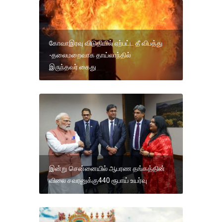
கோவாஇரவு விடுதியில் ஏற்பட்ட தீ விபத்து
-தலைமறைவாக தாய்லாந்தில்
இருந்தவர் கைது
இன்று சென்னையில் ஆபரண தங்கத்தின்
விலை சவரனுக்கு440 ரூபாய் உயர்வு