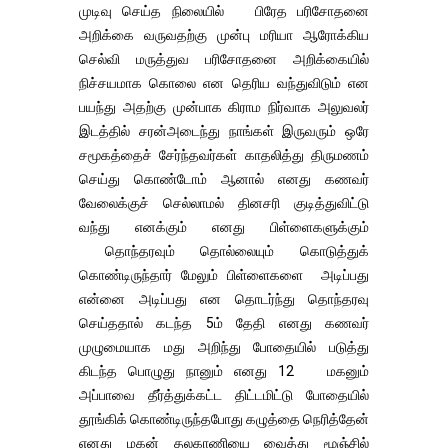
முடிவு செய்த நிலையில் பிரேத பரிசோதனை
அறிக்கை வருவதற்கு முன்பு மரியா ஆரோக்கிய
செல்வி மருத்துவ பரிசோதனை அறிக்கையில்
நிச்சயமாக கொலை என தெரிய வந்துவிடும் என
பயந்து அதற்கு முன்பாக கிராம நிர்வாக அலுவலர்
இடத்தில் சரன்அடைந்து நாங்கள் இருவரும் ஒரே
சமூகத்தைச் சேர்ந்தவர்கள் காதலித்து திருமணம்
செய்து கொண்டோம் ஆனால் எனது கணவர்
வேலைக்குச் செல்லாமல் தினசரி குடித்துவிட்டு
வந்து எனக்கும் எனது பிள்ளைகளுக்கும்
தொந்தரவும் தொல்லையும் கொடுத்துக்
கொண்டிருந்தார் மேலும் பிள்ளைகளை அடிப்பது
என்னை அடிப்பது என தொடர்ந்து தொந்தரவு
செய்ததால் கடந்த 5ம் தேதி எனது கணவர்
முழுமையாக மது அறிந்து போதையில் படுத்து
கிடந்த பொழுது நானும் எனது 12 மகனும்
அப்பாவை தீர்த்துக்கட்ட திட்டமிட்டு போதையில்
தூங்கிக் கொண்டிருந்தபோது கழுத்தை நெரித்தேன்
எனது மகன் தலகாணியை வைத்து மூஞ்சில்