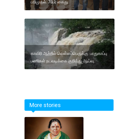
பறிமுதல். 7பேர் கைது
காவிரி ஆற்றில் வெள்ளப்பெருக்கு பாதுகாப்பு
பணிகள் நடவடிக்கை குறித்து ஆய்வு.
More stories