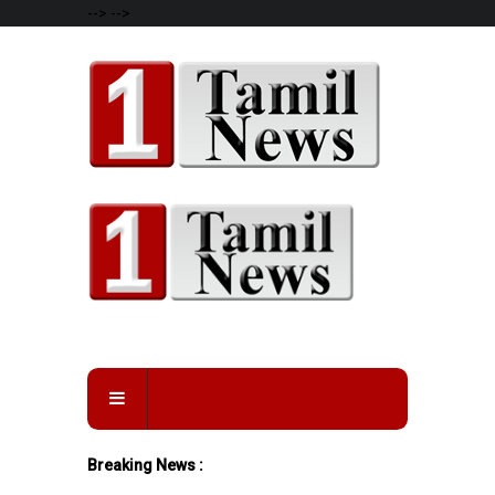
-->
-->
Breaking News :