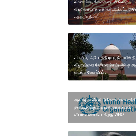
வாண வேடிக்கைகளுடன் வெகு
விமரிசையாக கொண்டாடப்பட்ட அமெ
சுதந்திர தினம்
சட்டப்படி அயோத்தி ராமர் கோயில் திற
விழாவினை நேரலை செய்வதற்கு அ
வழங்க வேண்டும் .
அவசர பயன்பாட்டுக்காக கோவாக்சி
தடுப்பூசிக்கு அனுமதி தர கூடுதல்
விபரங்களை கேட்கிறது WHO