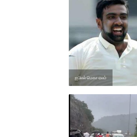
ஐபிஎல் மெகா ஏலம்