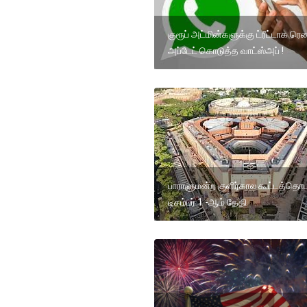
குரூப் அட்மின்களுக்கு ட்ரீட்டாக ரெ
அப்டேட் கொடுத்த வாட்ஸ்அப் !
பாராளுமன்ற குளிர்கால கூட்டத்தொட
டிசம்பர் 1 -ஆம் தேதி