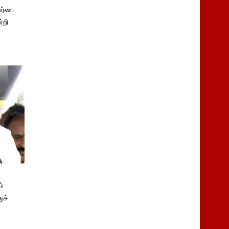
பர்ண
்றி
்
ுச்