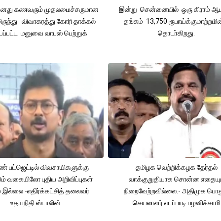
 தனது கணவரும் முதலமைச்சருமான
இன்று சென்னையில் ஒரு கிராம் ஆ
ிருந்து விவாகரத்து கோரி தாக்கல்
தங்கம் 13,750 ரூபாய்க்குமாற்றமின
ப்பட்ட மனுவை வாபஸ் பெற்றுக்
தொடா்கிறது.
் பட்ஜெட்டில் விவசாயிகளுக்கு
தமிழக வெற்றிக்கழக தேர்தல்
ும் வகையிலோ புதிய அறிவிப்புகள்
வாக்குறுதியாக சொன்ன எதையும
் இல்லை -எதிர்க்கட்சித் தலைவர்
நிறைவேற்றவில்லை.- அதிமுக பொத
உதயநிதி ஸ்டாலின்
செயலாளர் எடப்பாடி பழனிச்சாமி