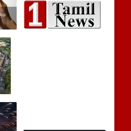
ண்டு
ர்