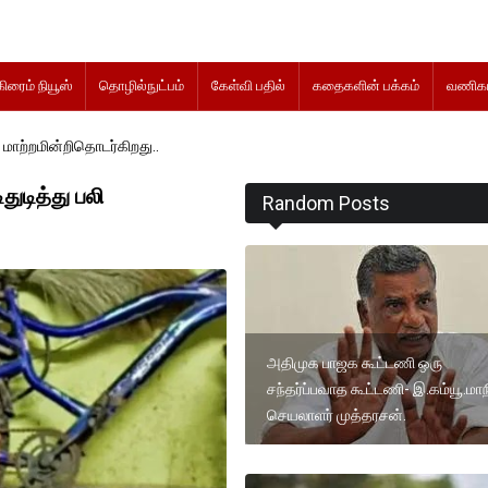
கிரைம் நியூஸ்
தொழில்நுட்பம்
கேள்வி பதில்
கதைகளின் பக்கம்
வணிகம
டர்கிறது..
துடித்து பலி
Random Posts
அதிமுக பாஜக கூட்டணி ஒரு
சந்தர்ப்பவாத கூட்டணி- இ.கம்யூ.மாந
செயலாளர் முத்தரசன்.