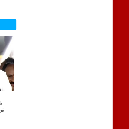
்
ுச்