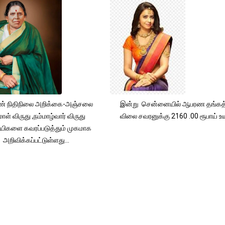
் நிதிநிலை அறிக்கை-அஞ்சலை
இன்று சென்னையில் ஆபரண தங்கத்
ாள் விருது ,நம்மாழ்வார் விருது
விலை சவரனுக்கு 2160 .00 ரூபாய் உயர
யிகளை கவரப்படுத்தும் முகமாக
அறிவிக்கப்பட்டுள்ளது...