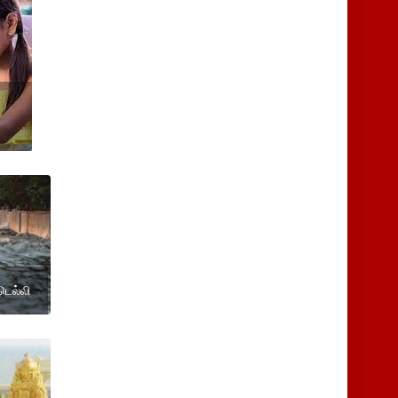
டெல்லி