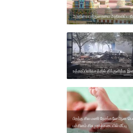
அறநிலையத்துறையை அதிரவிட்ட நீத
உத்தரப்பிரதேசத்தில் தீக்குளித்த 
பிறந்த சில மணி நேரங்களே ஆன ப
பச்சிளம் சிசு -சாக்கடையில் மீட்பு.