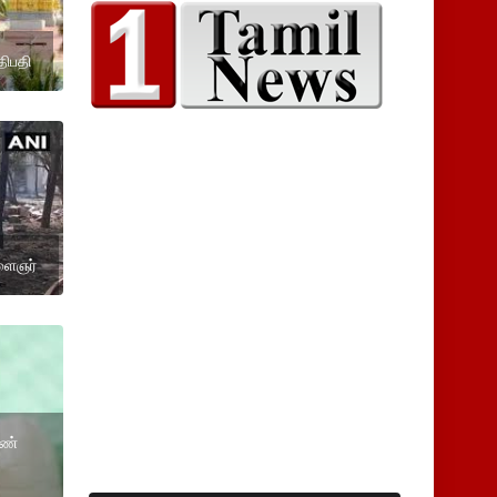
ிபதி
இளைஞர்
ெண்