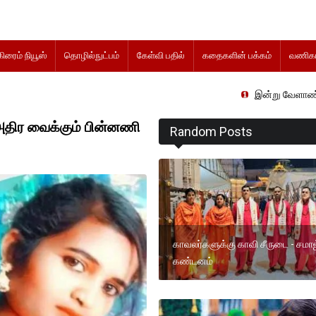
கிரைம் நியூஸ்
தொழில்நுட்பம்
கேள்வி பதில்
கதைகளின் பக்கம்
வணிகம
இன்று வேளாண் நிதிநிலை அறிக
திர வைக்கும் பின்னணி
Random Posts
காவலர்களுக்கு காவி சீருடை - சமா
கண்டனம்