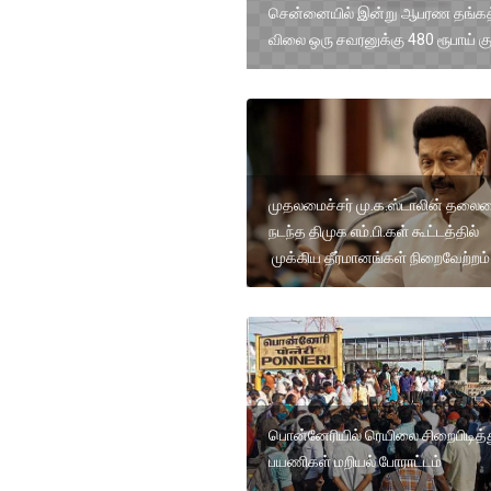
சென்னையில் இன்று ஆபரண தங்கத
விலை ஒரு சவரனுக்கு 480 ரூபாய் க
முதலமைச்சர் மு.க.ஸ்டாலின் தலைம
நடந்த திமுக எம்.பி.கள் கூட்டத்தில்
முக்கிய தீர்மானங்கள் நிறைவேற்றம்
பொன்னேரியில் ரெயிலை சிறைபிடித்
பயணிகள் மறியல் போராட்டம்