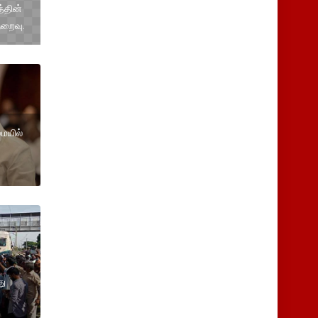
்தின்
ுறைவு.
ையில்
து