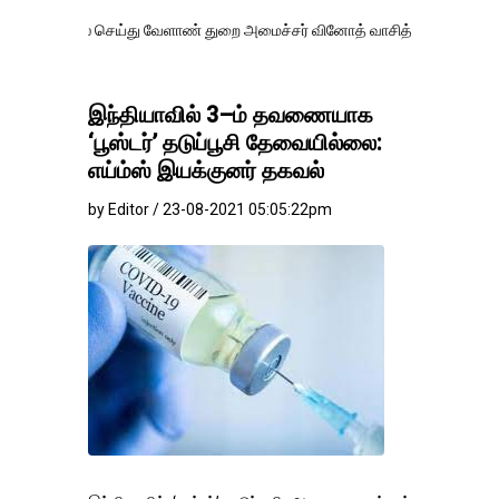
ல் செய்து வேளாண் துறை அமைச்சர் வினோத் வாசித்து வருகிறார். �.
இந்தியாவில் 3–ம் தவணையாக
‘பூஸ்டர்’ தடுப்பூசி தேவையில்லை:
எய்ம்ஸ் இயக்குனர் தகவல்
by Editor / 23-08-2021 05:05:22pm