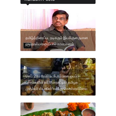
தமிழ்த்திரைப்பட நடிகரும் இயக்குனருமான
ராமதாஸ்மாரடைப்பால் காலமானார்.
செப். 20ம் தேதி நடக்கும் உலக ஐயப்ப
பக்தர்களின் உச்சி மாநாட்டில் தமிழக
முதல்வர் ஸ்டாலின் கலந்து கொள்ளவில்லை.