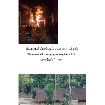
ஷ்யா நடத்திய பெரும் ஏவுகணை மற்றும்
ஆளில்லா விமானத் தாக்குதலில்21 பேர்
கொல்லப்பட்டனர்.