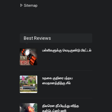
Sitemap
Best Reviews
பள்ளிகளுக்கு வெடிகுண்டு மிரட்டல்
உதகை குதிரை பந்தய
மைதானத்திற்கு சீல்
திடீரென தீப்பிடித்து எரிந்த
கன்டெய்னர் லாரி