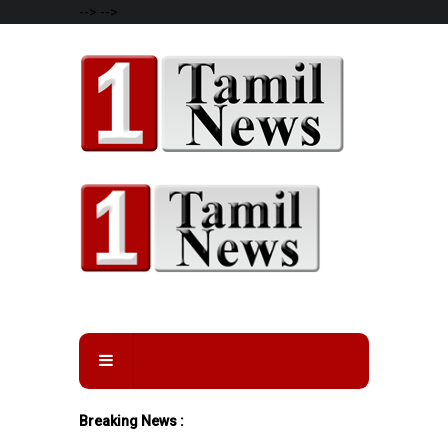
-->
-->
Breaking News :