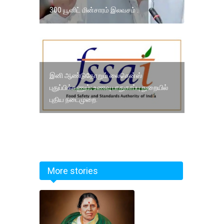
300 யூனிட் மின்சாரம் இலவசம் .
இனி ஆண்டுதோறும் லைசென்ஸ்
புதுப்பிக்கணும்; உணவு பாதுகாப்பு துறையில்
புதிய நடைமுறை.
More stories