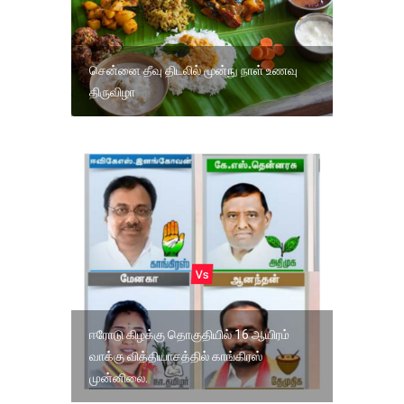
சென்னை தீவு திடலில் மூன்நு நாள் உணவு
திருவிழா
ஈரோடு கிழக்கு தொகுதியில் 16 ஆயிரம்
வாக்கு வித்தியாசத்தில் காங்கிரஸ்
முன்னிலை.