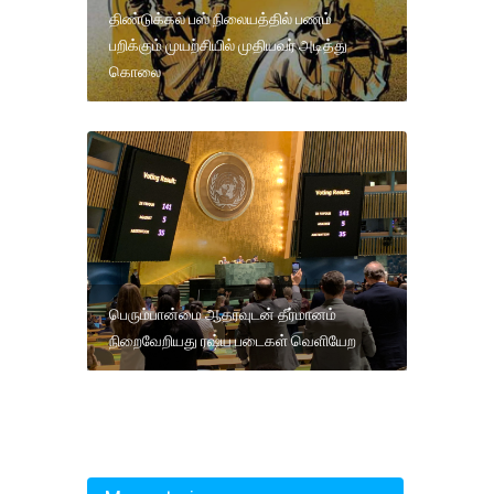
திண்டுக்கல் பஸ் நிலையத்தில் பணம்
பறிக்கும் முயற்சியில் முதியவர் அடித்து
கொலை
பெரும்பான்மை ஆதரவுடன் தீர்மானம்
நிறைவேறியது ரஷ்ய படைகள் வெளியேற