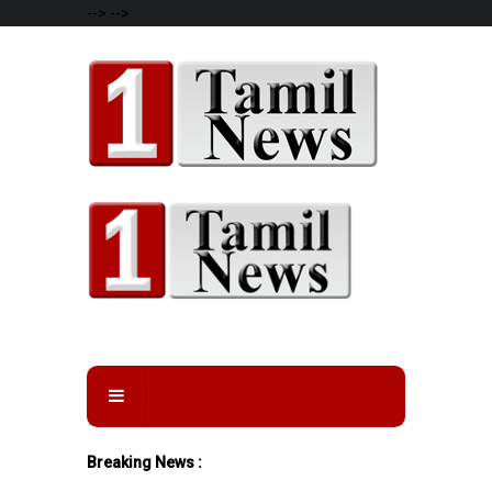
-->
-->
Breaking News :