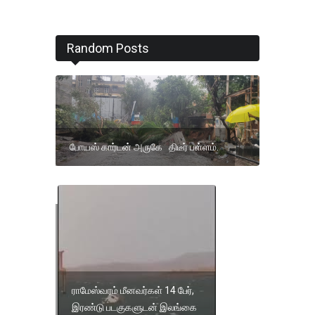
Random Posts
போயஸ் கார்டன் அருகே திடீர் பள்ளம்.
இன்றுமுதல்
19 ஆம்
தேதிவரை
இடி,
மின்னலுடன்
ராமேஸ்வரம் மீனவர்கள் 14 பேர்,
மழைக்கு
இரண்டு படகுகளுடன் இலங்கை