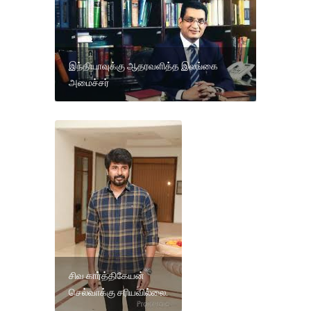
இந்தியாவுக்கு ஆதரவளித்த இலங்கை
அமைச்சர்
சிவ கார்த்திகேயன்
செல்வாக்கு சரியவில்லை.