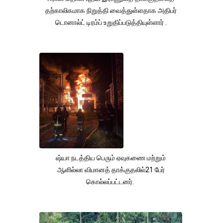
தற்காலிகமாக நிறுத்தி வைத்துள்ளதாக அதிபர்
டொனால்ட் டிரம்ப் உறுதிப்படுத்தியுள்ளார் .
ஷ்யா நடத்திய பெரும் ஏவுகணை மற்றும்
ஆளில்லா விமானத் தாக்குதலில்21 பேர்
கொல்லப்பட்டனர்.