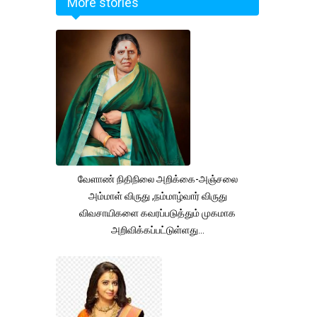
More stories
வேளாண் நிதிநிலை அறிக்கை-அஞ்சலை
அம்மாள் விருது ,நம்மாழ்வார் விருது
விவசாயிகளை கவரப்படுத்தும் முகமாக
அறிவிக்கப்பட்டுள்ளது...