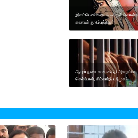
இளம்பெண்ணை அடித்துக் கொன்ற
கணவர் குடும்பத்தினர்
ஆயுள் தண்டனை கைதி அறையில்
செல்போன், சிம்கார்டு பறிமுதல்