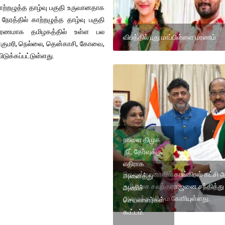
காற்றழுத்த தாழ்வு பகுதி உருவானதாக
ரத்தில் காற்றழுத்த தாழ்வு பகுதி
 காரணமாக தமிழகத்தில் உள்ள பல
விபத்தில் புது மாப்பிள்ளை மரணம்
ாகுமரி, நெல்லை, தென்காசி, கோவை,
டுக்கப்பட்டுள்ளது.
நாளை திமுக
நீட் தேர்வுக்கு
எதிராக
தெலுங்கானாவில் காங்கிரஸ் கட்சி 
அனைத்து
தமிழிசை சவுந்தரராஜனை சந்தித்து
அணிச்
அமைக்க உரிமை கோாியுள்ளது.
செயலாளர்கள்
கூட்டம்.