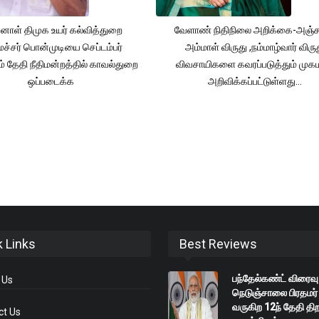
னாள் திமுக உயர் கல்வித்துறை
வேளாண் நிதிநிலை அறிக்கை-அஞ்
்சர் பொன்முடியை செப்டம்பர்
அம்மாள் விருது ,நம்மாழ்வார் விரு
் தேதி நீதிமன்றத்தில் காவல்துறை
விவசாயிகளை கவரப்படுத்தும் முக
ஒப்படைக்க
அறிவிக்கப்பட்டுள்ளது...
k Links
Best Reviews
பந்தேல்கண்ட் விரைவு
 Us
நெடுஞ்சாலை பிரதமர்
வருகிற 12ந் தேதி திற
ct Us