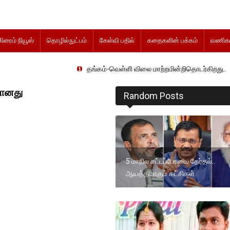
கிரைம் நியூஸ்
தொழில்நுட்பம்
கேள்வி பதில்
கதைகளின் பக்கம்
வணிகம
தங்கம்-வெள்ளி விலை மாற்றமின்றிதொடர்கிறது..
வானது
Random Posts
5 மாநில சட்டப்பேரவை தேர்தல்..
ஆயத்தமாகும் கட்சிகள்