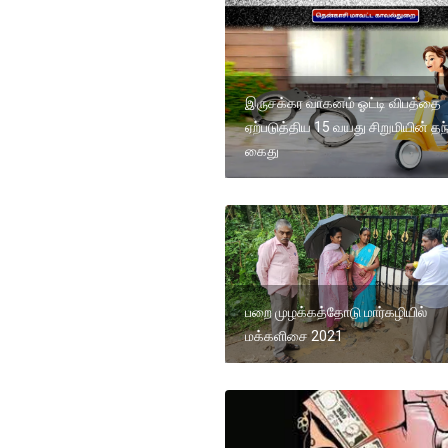
இருசக்கர வாகனம் ஓட்டி விபத்தை
ஏற்படுத்திய 15 வயது சிறுமியின் த
கைது
பறை முழக்கத்தோடு மார்கழியில்
மக்களிசை 2021