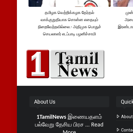
தமிழக வெற்றிக்கழக தேர்தல்
முன்
வாக்குறுதியாக சொன்ன எதையும்
அமைச
நிறைவேற்றவில்லை.- அதிமுக பொதுச்
இரண்டாம
செயலாளர் எடப்பாடி பழனிச்சாமி
About Us
Quic
1TamilNews
இணையதளம்
About
பல்வேறு தேசிய பிரச ...
Read
Conta
More