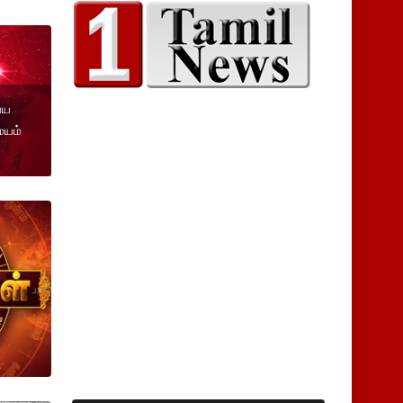
்ய
ையம்