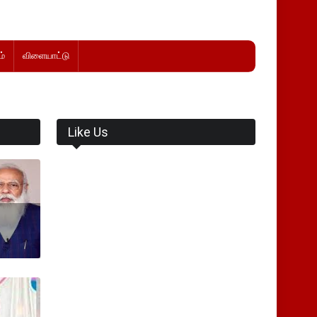
்
விளையாட்டு
Like Us