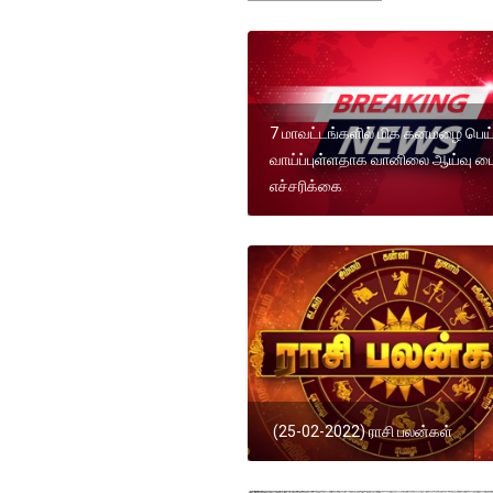
7 மாவட்டங்களில் மிக கனமழை பெய
வாய்ப்புள்ளதாக வானிலை ஆய்வு ம
எச்சரிக்கை
(25-02-2022) ராசி பலன்கள்