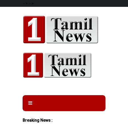
-->
-->
Breaking News :