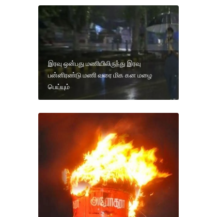
இரவு ஒன்பது மணியிலிருந்து இரவு
பன்னிரண்டு மணி வரை மிக கன மழை
பெய்யும்