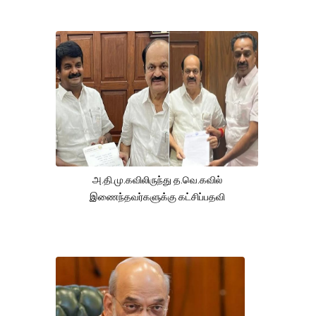
அ.தி.மு.கவிலிருந்து த.வெ.கவில்
இணைந்தவர்களுக்கு கட்சிப்பதவி