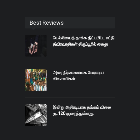
Best Reviews
டெல்லியைத் தாக்க திட்டமிட்ட எட்டு
தீவிரவாதிகள் திருப்பூரில் கைது
அரை நிர்வாணமாக போராடிய
விவசாயிகள்
இன்று அதிரடியாக தங்கம் விலை
ரூ.120 குறைந்துள்ளது.