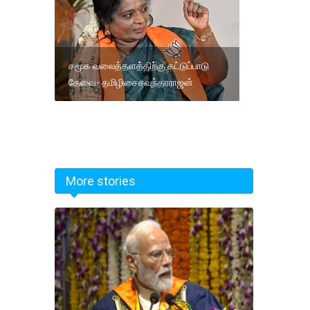
சமூக வலைத்தளத்திற்கு கட்டுப்பாடு
தேவை- தமிழிசைசவுந்தரராஜன்
More stories