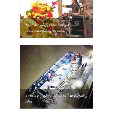
தேவா் சிலைக்கு வி.கே.சசிகலா
மாலைஅணிவித்துமரியாதை.
மேகாலயா முதல்வர் வீட்டில் பெட்ரோல் குண்டு
வீச்சு