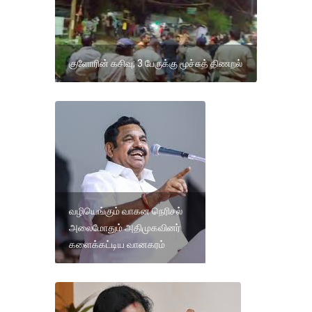
குளோரின் கசிவு; 3 பேருக்கு மூச்சுத் திணறல்
வழியெங்கும் வாகன நெரிசல்
அலைமோதும் அதிமுகவினர்
களைக்கட்டிய வானகரம்