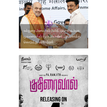
உள்துறை அமைச்சர் அமித் ஷாவை தமிழக
முதலமைச்சா். மு.க.ஸ்டாலின் . பூங்கொத்து
கொடுத்து வரவேற்றாா்