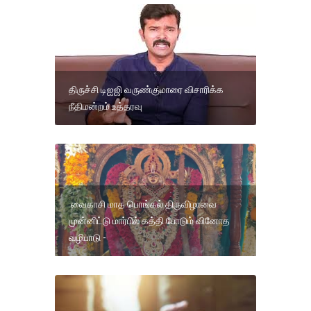
திருச்சி டிஐஜி வருண்குமாரை விசாரிக்க
நீதிமன்றம் உத்தரவு
வைகாசி மாத பொங்கல் திருவிழாவை
முன்னிட்டு மார்பில் கத்தி போடும் வினோத
வழிபாடு -