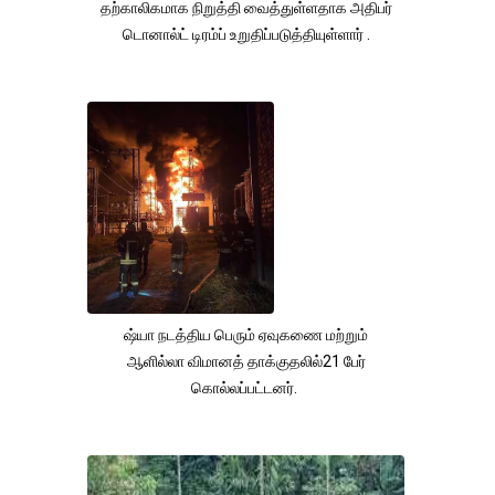
தற்காலிகமாக நிறுத்தி வைத்துள்ளதாக அதிபர்
டொனால்ட் டிரம்ப் உறுதிப்படுத்தியுள்ளார் .
ஷ்யா நடத்திய பெரும் ஏவுகணை மற்றும்
ஆளில்லா விமானத் தாக்குதலில்21 பேர்
கொல்லப்பட்டனர்.