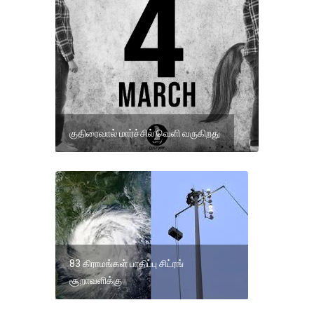
குதிரைவால் மார்ச்சில் வெளி வருகிறது
83 கிராமங்கள் பாதிப்பு சிட்ரங்
சூறாவளிக்கு