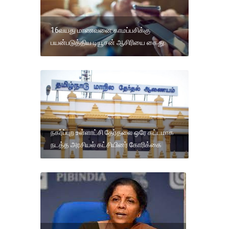
16வயது மாணவனை காமப்பசிக்கு
பயன்படுத்திய டியூசன் ஆசிரியை கைது.
நகர்ப்புற உள்ளாட்சி தேர்தலை ஒரே கட்டமாக
நடத்த அரசியல் கட்சியினர் கோரிக்கை