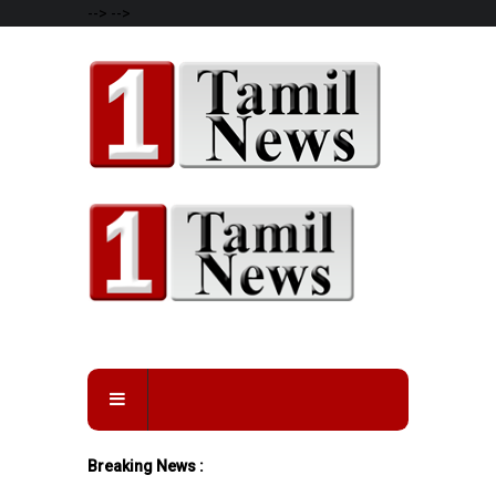
-->
-->
Breaking News :