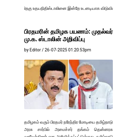
ிறகு உதயநிதிஸ்டாலினை இன்றே உடனடியாக விடுவிக்கப்பட வேண்.
எதிர்க்க
பிரதமரின் தமிழக பயணம்: முதல்வர்
மு.க. ஸ்டாலின் அறிவிப்பு
by Editor / 26-07-2025 01:20:53pm
தமிழகம் வரும் பிரதமர் நரேந்திர மோடியை தமிழ்நாடு
அரசு சார்பில் அமைச்சர் தங்கம் தென்னரசு
வரவேற்கிறார் என அறிவிக்கப்பட்டுள்ளது. தமிழ்நாடு