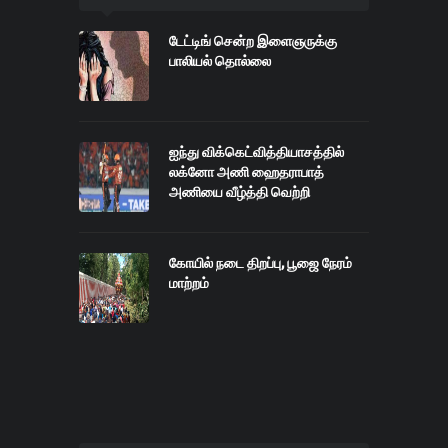
டேட்டிங் சென்ற இளைஞருக்கு
பாலியல் தொல்லை
ஐந்து விக்கெட்வித்தியாசத்தில்
லக்னோ அணி ஹைதராபாத்
அணியை வீழ்த்தி வெற்றி
கோயில் நடை திறப்பு, பூஜை நேரம்
மாற்றம்