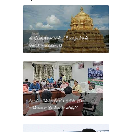
திருப்பதி கோவிலில் 15 ஊழியர்கள்
கொரோனாவால் பலி
சேலம் ரயில்வே கோட்டத்தில் புதிய
ரயில்களை இயக்க வேண்டும்’