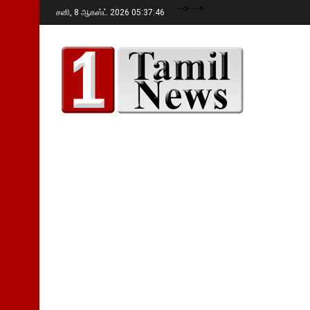
-->
-->
சனி,
8 ஆகஸ்ட் 2026 05:37:47