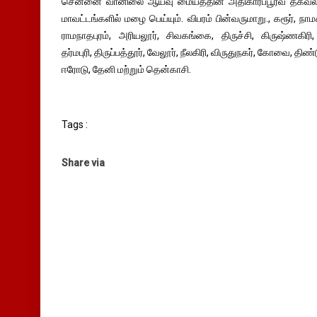
சென்னை வானிலை ஆய்வு மையத்தின் அதிகாரப்பூர்வ தகவலின
மாவட்டங்களில் மழை பெய்யும். விபரம் பின்வருமாறு., கரூர், நாம
ராமநாதபுரம், அரியலூர், சிவகங்கை, திருச்சி, கிருஷ்ணகி
தர்மபுரி, திருப்பத்தூர், வேலூர், நீலகிரி, விருதுநகர், கோவை, திண்டு
ஈரோடு, தேனி மற்றும் தென்காசி.
Tags :
Share via