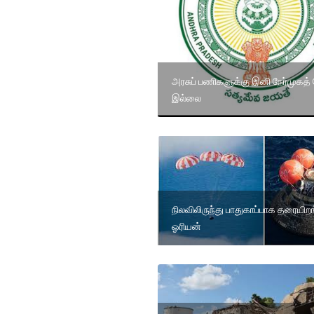
அரசுப் பணிகளுக்கு இனி நேர்முகத் 
இல்லை
நிலவிலிருந்து பாதுகாப்பாக தரையிற
ஓரியன்