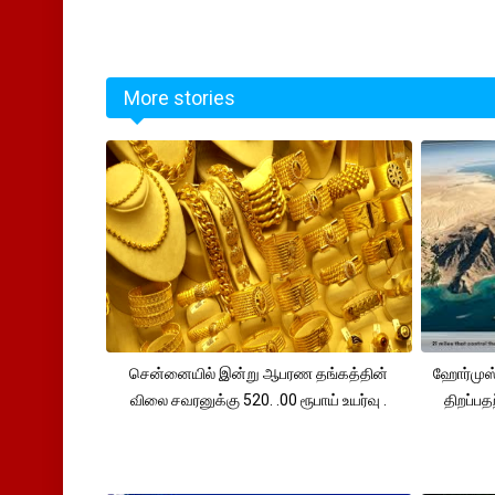
More stories
சென்னையில் இன்று ஆபரண தங்கத்தின்
ஹோர்முஸ்
விலை சவரனுக்கு 520. .00 ரூபாய் உயர்வு .
திறப்பத