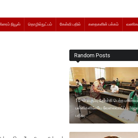
கிரைம் நியூஸ்
தொழில்நுட்பம்
கேள்வி பதில்
கதைகளின் பக்கம்
வணிகம
Random Posts
10–ம் வகுப்பு தேர்ச்சி பெற்ற மாணவ
பள்ளிகளிலேயே வேலைவாய்ப்பு அலு
பதிவு