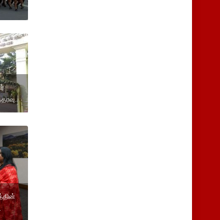
ர்
தரவு..
்தின்
.