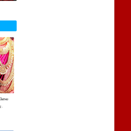
விலை
 .