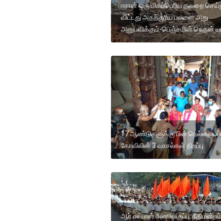
ஈரான் ஒரு மிகப்பெரிய தவறை செய்
விட்டது அதற்குரிய பலனை அது
அனுபவிக்கும்-பெஞ்சமின் நெதன் ய
17 ஆண்டுகளுக்கு பின் நெல்லையப்ப
கோவிலின் 3 வாசல்கள் திறப்பு
ஆர்.எஸ்.எஸ் அணிவகுப்பு: நீதிமன்றம