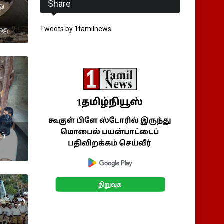
Share
து
Tweets by 1tamilnews
ாகு
ர்
்