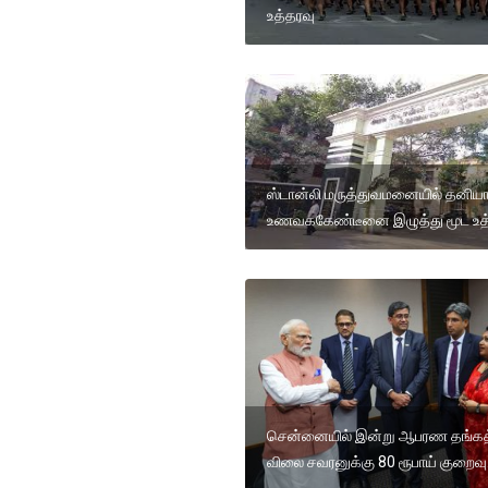
உத்தரவு
ஸ்டான்லி மருத்துவமனையில் தனியா
உணவககேண்டீனை இழுத்து மூட உத்
சென்னையில் இன்று ஆபரண தங்கத
விலை சவரனுக்கு 80 ரூபாய் குறைவு