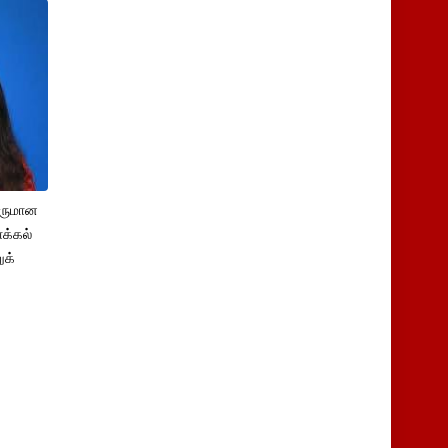
சருமான
க்கல்
ுக்