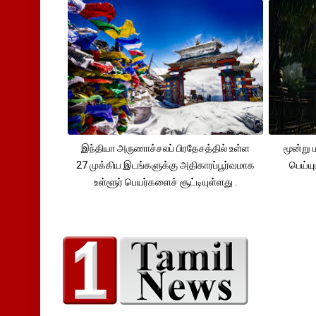
இந்தியா அருணாச்சலப் பிரதேசத்தில் உள்ள
மூன்று
27 முக்கிய இடங்களுக்கு அதிகாரப்பூர்வமாக
பெய்ய
உள்ளூர் பெயர்களைச் சூட்டியுள்ளது .