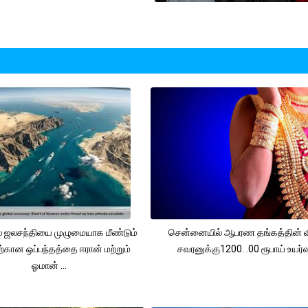
 ஜலசந்தியை முழுமையாக மீண்டும்
சென்னையில் ஆபரண தங்கத்தின் 
ற்கான ஒப்பந்தத்தை ஈரான் மற்றும்
சவரனுக்கு1200. .00 ரூபாய் உயர்வு
ஓமான் ...