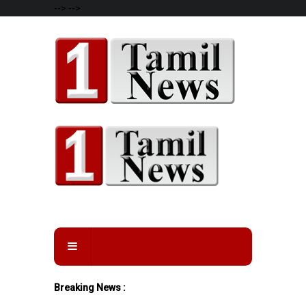
-->
-->
Breaking News :