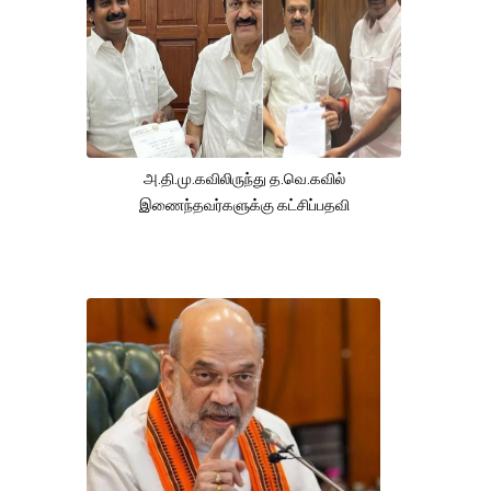
அ.தி.மு.கவிலிருந்து த.வெ.கவில்
இணைந்தவர்களுக்கு கட்சிப்பதவி