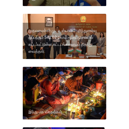
முதலமைச்சர் மு. .க ஸ்டாலின் புரிந்துணர்வு
ஒப்பந்தம் 542.02 கோடி ரூபாய் செலவில்
கட்டப்பட்டுள்ள கட்டடங்களையும் திறந்து
வைத்தார்.
இந்து மத விரதங்கள்