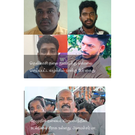
தென்காசி தலை துண்டித்து கொலை
செய்யபட்ட வழக்கில் நான்கு பேர் கைது
குமரியில்
1,500க்கும்
மேற்பட்ட
மீனவர்கள்
தேமுதிக தலைவர் விஜயகாந்தின்
கடலுக்கு
உடல்நிலை சீராக உள்ளது: அமைச்சர் மா.