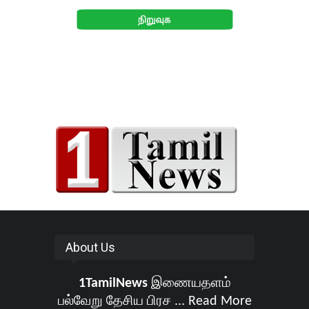
About Us
1TamilNews
இணையதளம்
பல்வேறு தேசிய பிரச ...
Read More