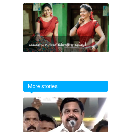
பாவாடை தாவணியில் ஷாலு ஷம்மு!
More stories