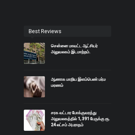
Best Reviews
சென்னை மாவட்ட ஆட்சியர்
அலுவலகம் இடமாற்றம்.
ஆணாக மாறிய இளம்பெண் மர்ம
மரணம்
சரக வட்டார போக்குவரத்து
அலுவலகத்தில் 1, 391 பேருக்கு ரூ.
24 லட்சம் அபராதம்