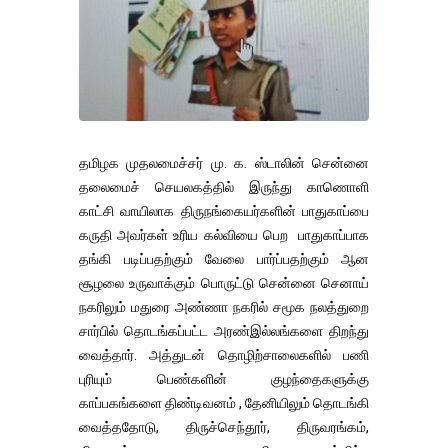
தமிழக முதலமைச்சர் மு. க. ஸ்டாலின் சென்னை
தலைமைச் செயலகத்தில் இருந்து காணொளி
காட்சி வாயிலாக திருநங்கையர்களின் பாதுகாப்பை
கருதி அவர்கள் உரிய கல்வியை பெற பாதுகாப்பாக
தங்கி படிப்பதற்கும் வேலை பார்ப்பதற்கும் ஆன
சூழலை உருவாக்கும் பொருட்டு சென்னை செனாய்
நகரிலும் மதுரை அண்ணா நகரில் சமூக நலத்துறை
சார்பில் தொடங்கப்பட்ட அரண்இல்லங்களை திறந்து
வைத்தார். அத்துடன் தொழிற்சாலைகளில் பணி
புரியும் பெண்களின் குழந்தைகளுக்கு
காப்பகங்களை திண்டிவனம் , தேனியிலும் தொடங்கி
வைத்ததோடு, திருச்செந்தூர், திருவரங்கம்,