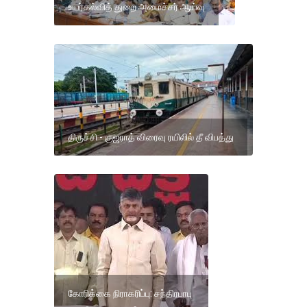
உயர்கல்வித் துறை அமைச்சர் ஆய்வு
திருச்சி - குஜராத் விரைவு ரயிலில் தீ விபத்து
கோரிக்கை நிராகரிப்பு: சந்திரபாபு