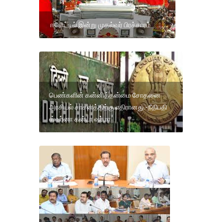
ஈரோட்டில் இன்று முதல்வர் பிரச்சாரம்
பெண்களின் கன்னித்தன்மை சோதனை
அரசியல் சாசனத்திற்கு எதிரானது.-நீதிபதி
ஸ்வர்னா கன்டா ஷர்மா