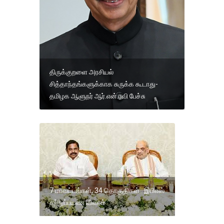
திருக்குறளை அரசியல்
சித்தாந்தங்களுக்காக சுருக்க கூடாது-
தமிழக ஆளுநர் ஆர்.என்.ரவி பேச்சு
7 மாவட்டங்கள், 34 தொகுதிகள்.. இபிஎஸ்
சுற்றுப்பயண விவரம்