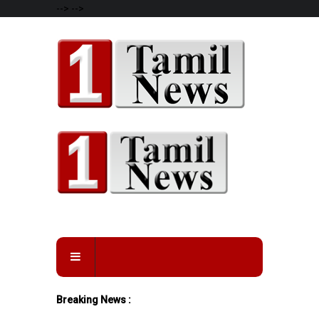
-->
-->
Breaking News :