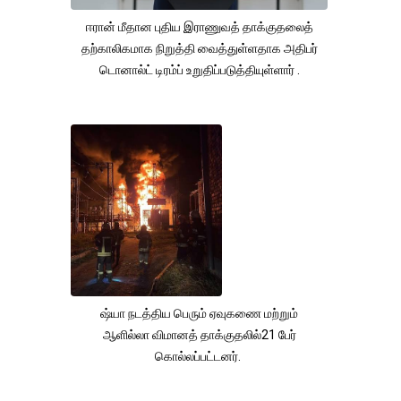
ஈரான் மீதான புதிய இராணுவத் தாக்குதலைத்
தற்காலிகமாக நிறுத்தி வைத்துள்ளதாக அதிபர்
டொனால்ட் டிரம்ப் உறுதிப்படுத்தியுள்ளார் .
ஷ்யா நடத்திய பெரும் ஏவுகணை மற்றும்
ஆளில்லா விமானத் தாக்குதலில்21 பேர்
கொல்லப்பட்டனர்.