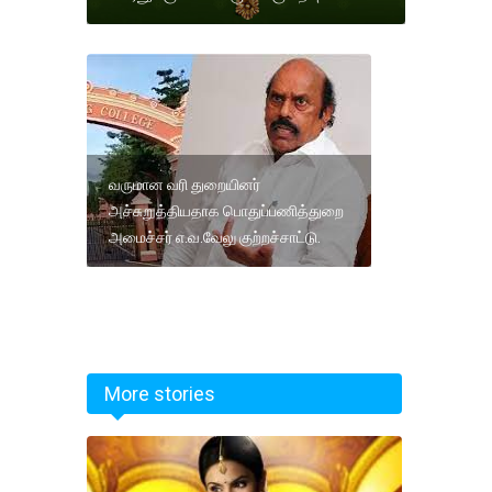
வருமான வரி துறையினர்
அச்சுறுத்தியதாக பொதுப்பணித்துறை
அமைச்சர் எ.வ.வேலு குற்றச்சாட்டு.
More stories