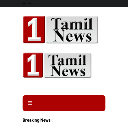
-->
-->
Breaking News :