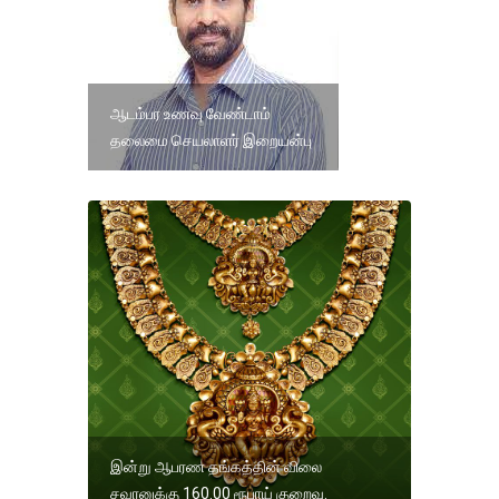
ஆடம்பர உணவு வேண்டாம்
தலைமை செயலாளர் இறையன்பு
இன்று ஆபரண தங்கத்தின் விலை
சவரனுக்கு 160.00 ரூபாய் குறைவு.