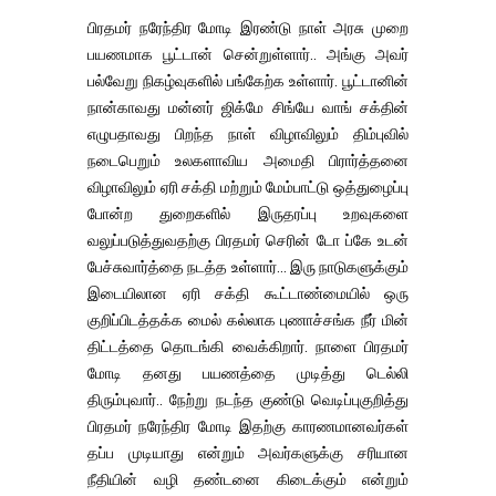
பிரதமர் நரேந்திர மோடி இரண்டு நாள் அரசு முறை
பயணமாக பூட்டான் சென்றுள்ளார்.. அங்கு அவர்
பல்வேறு நிகழ்வுகளில் பங்கேற்க உள்ளார். பூட்டானின்
நான்காவது மன்னர் ஜிக்மே சிங்யே வாங் சக்தின்
எழுபதாவது பிறந்த நாள் விழாவிலும் திம்புவில்
நடைபெறும் உலகளாவிய அமைதி பிரார்த்தனை
விழாவிலும் ஏரி சக்தி மற்றும் மேம்பாட்டு ஒத்துழைப்பு
போன்ற துறைகளில் இருதரப்பு உறவுகளை
வலுப்படுத்துவதற்கு பிரதமர் செரின் டோ ப்கே உடன்
பேச்சுவார்த்தை நடத்த உள்ளார்... இரு நாடுகளுக்கும்
இடையிலான ஏரி சக்தி கூட்டாண்மையில் ஒரு
குறிப்பிடத்தக்க மைல் கல்லாக புணாச்சங்க நீர் மின்
திட்டத்தை தொடங்கி வைக்கிறார். நாளை பிரதமர்
மோடி தனது பயணத்தை முடித்து டெல்லி
திரும்புவார்.. நேற்று நடந்த குண்டு வெடிப்புகுறித்து
பிரதமர் நரேந்திர மோடி இதற்கு காரணமானவர்கள்
தப்ப முடியாது என்றும் அவர்களுக்கு சரியான
நீதியின் வழி தண்டனை கிடைக்கும் என்றும்