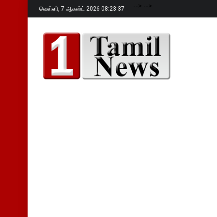
-->
-->
வெள்ளி,
7 ஆகஸ்ட் 2026 08:23:38