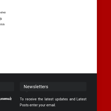
சலை
து
மாக
Newsletters
ி மாணவர்
To receive the latest updates and Latest
Posts enter your email.