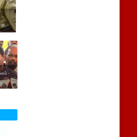
ைது
னம் -