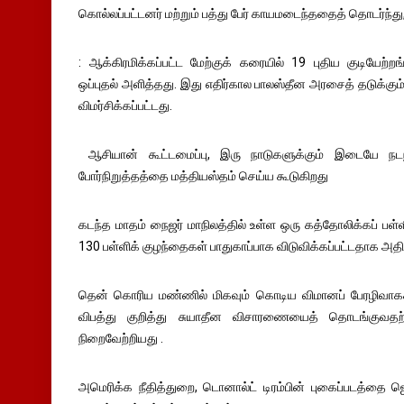
கொல்லப்பட்டனர் மற்றும் பத்து பேர் காயமடைந்ததைத் தொடர்ந்து,
: ஆக்கிரமிக்கப்பட்ட மேற்குக் கரையில் 19 புதிய குடியேற
ஒப்புதல் அளித்தது. இது எதிர்கால பாலஸ்தீன அரசைத் தடுக்கும்
விமர்சிக்கப்பட்டது.
ஆசியான் கூட்டமைப்பு, இரு நாடுகளுக்கும் இடையே நட
போர்நிறுத்தத்தை மத்தியஸ்தம் செய்ய கூடுகிறது
கடந்த மாதம் நைஜர் மாநிலத்தில் உள்ள ஒரு கத்தோலிக்கப் பள்ளி
130 பள்ளிக் குழந்தைகள் பாதுகாப்பாக விடுவிக்கப்பட்டதாக அதிக
தென் கொரிய மண்ணில் மிகவும் கொடிய விமானப் பேரழிவாகக
விபத்து குறித்து சுயாதீன விசாரணையைத் தொடங்குவ
நிறைவேற்றியது .
அமெரிக்க நீதித்துறை, டொனால்ட் டிரம்பின் புகைப்படத்தை ஜெ