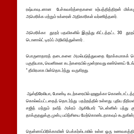
ரஷ்யாவுடனான பேச்சுவார்த்தைகளை உற்பத்தித்திறன் மிக்கத
அமெரிக்க மற்றும் உக்ரைன் அதிகாரிகள் வர்ணித்தனர்.
அமெரிக்கா தூதர் பதவிகளில் இருந்து கிட்டத்தட்ட 30 தூத
டொனால்ட் டிரம்ப் அறிவித்துள்ளார் .
பொருளாதாரத் தடைகளை அமல்படுத்துவதை நோக்கமாகக் கொண
பகுதியாக, வெனிசுலா கடற்கரையில் மூன்றாவது எண்ணெய் ட
" தீவிரமாக பின்தொடர்ந்து வருகிறது.
ஆஸ்திரேலியா, போண்டி கடற்கரையில் ஹனுக்கா கொண்டாட்டத்தில் ந
கொல்லப்பட்டதைத் தொடர்ந்து பதற்றத்தில் உள்ளது. புதிய நீ
சஜித் மற்றும் நவீத் அக்ரம் ஆகியோர் "டென்னிஸ் பந்து க
தாக்குதலுக்கு முன்பு பயிற்சியை மேற்கொண்டதாகவும் கூறுகின
தென்னாப்பிரிக்காவின் பெக்கர்ஸ்டாலில் உள்ள ஒரு உணவகத்தில் 