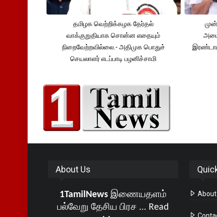
தமிழக வெற்றிக்கழக தேர்தல்
முன்
வாக்குறுதியாக சொன்ன எதையும்
அமைச
நிறைவேற்றவில்லை.- அதிமுக பொதுச்
இரண்டாம
செயலாளர் எடப்பாடி பழனிச்சாமி
About Us
Quic
1TamilNews
இணையதளம்
About
பல்வேறு தேசிய பிரச ...
Read
Conta