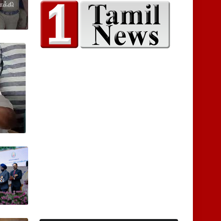
ாக்கி
ன்