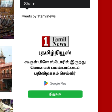
Share
Tweets by 1tamilnews
்கு