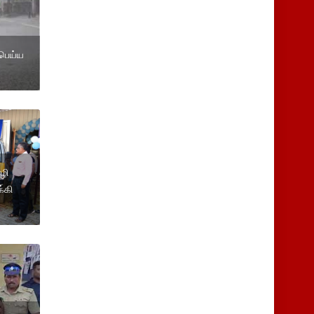
 பெய்ய
ழி
்கி