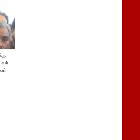
்கு
புகள்
ைவர்