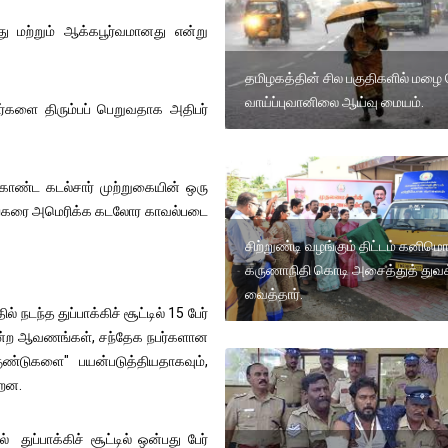
ு மற்றும் ஆக்கபூர்வமானது என்று
தமிழகத்தின் சில பகுதிகளில் மழை
வாய்ப்புவானிலை ஆய்வு மையம்.
ர்களை திரும்பப் பெறுவதாக அதிபர்
்ட கடல்சார் முற்றுகையின் ஒரு
ேங்கரை அமெரிக்க கடலோர காவல்படை
சிற்றுண்டி வழங்கும் திட்டம் கனிமொ
கருணாநிதி கொடி அசைத்துத் துவக
வைத்தார்.
டந்த துப்பாக்கிச் சூட்டில் 15 பேர்
திமன்ற ஆவணங்கள், சந்தேக நபர்களான
ுண்டுகளை" பயன்படுத்தியதாகவும்,
்றன.
துப்பாக்கிச் சூட்டில் ஒன்பது பேர்