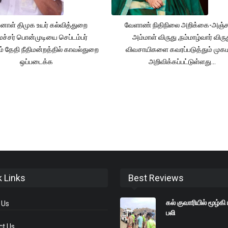
னாள் திமுக உயர் கல்வித்துறை
வேளாண் நிதிநிலை அறிக்கை-அஞ்
்சர் பொன்முடியை செப்டம்பர்
அம்மாள் விருது ,நம்மாழ்வார் விரு
் தேதி நீதிமன்றத்தில் காவல்துறை
விவசாயிகளை கவரப்படுத்தும் முக
ஒப்படைக்க
அறிவிக்கப்பட்டுள்ளது...
k Links
Best Reviews
கல் குவாரியில் மூழ்க
 Us
பலி
ct Us