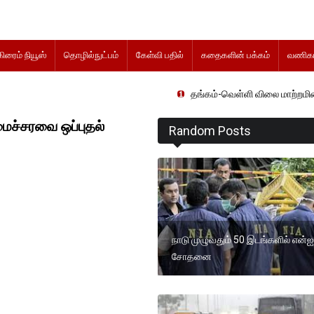
கிரைம் நியூஸ்
தொழில்நுட்பம்
கேள்வி பதில்
கதைகளின் பக்கம்
வணிகம
தங்கம்-வெள்ளி விலை மாற்றமின்றிதொடர்கிறத
மைச்சரவை ஒப்புதல்
Random Posts
நாடு முழுவதும் 50 இடங்களில் என்
சோதனை