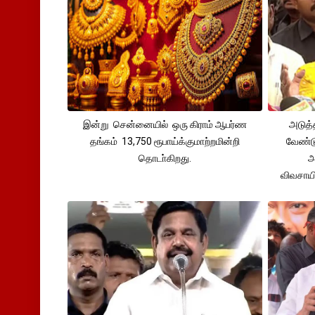
இன்று சென்னையில் ஒரு கிராம் ஆபர்ண
அடுத்
தங்கம் 13,750 ரூபாய்க்குமாற்றமின்றி
வேண்டு
தொடா்கிறது.
அ
விவசாய