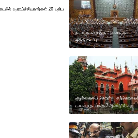
டலில் ஆராய்ச்சியாளர்கள் 20 புதிய
நாடாளுமன்ற இரு அவைகளும்
ஒத்திவைப்பு
குழந்தையை கொன்று, தற்கொலைக
முயன்ற தாய்க்கு 7 ஆண்டு சிறை