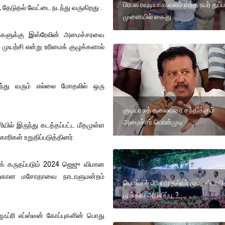
பிரபல ரவுடியாக வலம் வந்த நபர் துப்ப
 தேடுதல் வேட்டை நடந்து வருகிறது .
முனையில் கைது
்றங்களுக்கு இஸ்ரேலின் அமைச்சரவை
 முயற்சி என்று உரிமைக் குழுக்களால்
ந்து வரும் எல்லை மோதலில் ஒரு
குடியரசுத் தலைவரை சந்திக்கும்
அமைச்சர் பொன்முடி
யில் இருந்து கடத்தப்பட்ட மீதமுள்ள
ாரிகள் உறுதிப்படுத்தினர்.
் கருதப்படும் 2024 ஜெஜு விமான
தற்கான மசோதாவை நாடாளுமன்றம்
பொங்கல் பரிசு முதல்வர் மு.க.ஸ்டாலி
முக்கிய அறிவிப்பு..?
ஃப்ரி எப்ஸ்டீன் கோப்புகளின் பொது