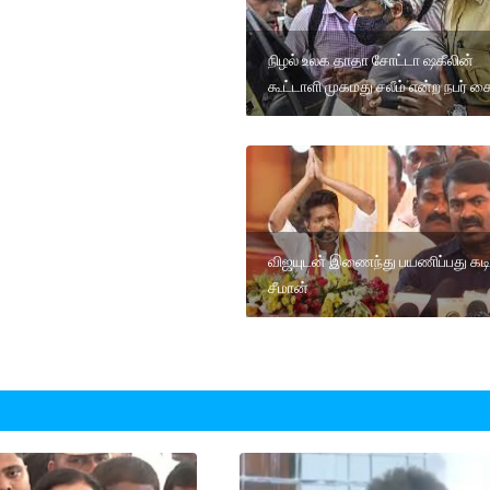
நிழல் உலக தாதா சோட்டா ஷகீலின்
கூட்டாளி முகமது சலீம் என்ற நபர் க
விஜயுடன் இணைந்து பயணிப்பது கடி
சீமான்