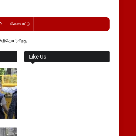
்
விளையாட்டு
ு..
Like Us
ஐஏ