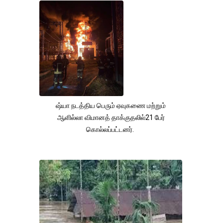
ஷ்யா நடத்திய பெரும் ஏவுகணை மற்றும்
ஆளில்லா விமானத் தாக்குதலில்21 பேர்
கொல்லப்பட்டனர்.