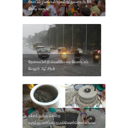
கோயில் நிலங்கள் மூலம் இதுவரை ரூ.88
கோடி வசூல்
தேவையின்றி வெளியே வர வேண்டாம்:
வேலூர் ஆட்சியர்
உச்சத்துக்கு சென்ற
உளுந்து,பாசிப்பயிறு,நல்லெண்ணெய்விலை.