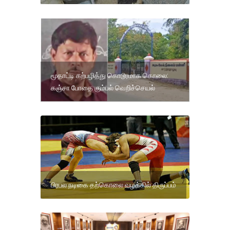
மூதாட்டி கற்பழித்து கொடூரமாக கொலை:
கஞ்சா போதை கும்பல் வெறிச்செயல்
பிரபல நடிகை தற்கொலை வழக்கில் திருப்பம்