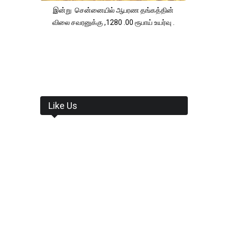
இன்று சென்னையில் ஆபரண தங்கத்தின்
விலை சவரனுக்கு ,1280 .00 ரூபாய் உயர்வு .
Like Us