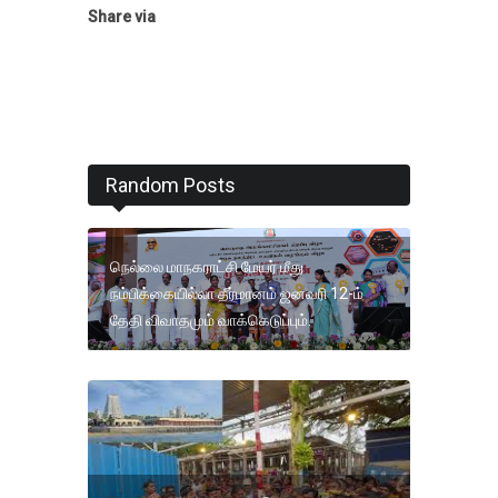
Share via
Random Posts
நெல்லை மாநகராட்சி மேயர் மீது
நம்பிக்கையில்லா தீர்மானம் ஜனவரி 12-ம்
தேதி விவாதமும் வாக்கெடுப்பும்.