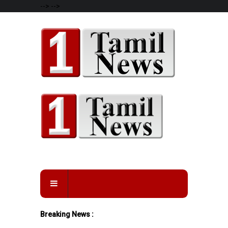
-->
-->
Breaking News :