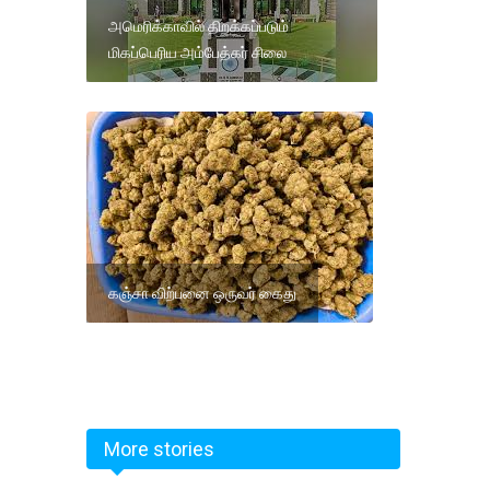
அமெரிக்காவில் திறக்கப்படும்
மிகப்பெரிய அம்பேத்கர் சிலை
கஞ்சா விற்பனை ஒருவர் கைது
More stories