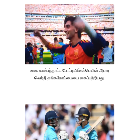
உலக கால்பந்தாட்ட போட்டியில் ஸ்பெயின் அபார
வெற்றி.தங்ககோப்பையை கைப்பற்றியது.