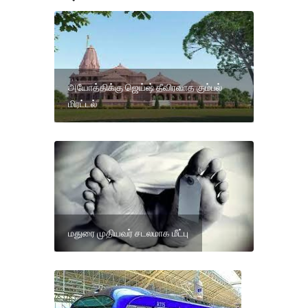
அயோத்திக்கு ஜெய்ஷ் தீவிரவாத கும்பல்
மிரட்டல்
மதுரை முதியவர் சடலமாக மீட்பு