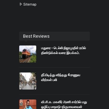
Sitemap
Best Reviews
மதுரை - டெல்லி நிஜாமுதீன் ரயில்
திண்டுக்கல் வரை இயக்கம்.
தீப்பிடித்து எரிந்தது 4 ராணுவ
வீரர்கள் பலி
வி.சி.க. மகளிர் அணி சார்பில் மது
ஒழிப்பு மாநாடு-திருமாவளவன்