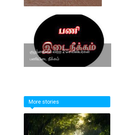
குழந்தையை விற்ற 2 செவிலியர்கள்
பணியிடை நீக்கம்
More stories