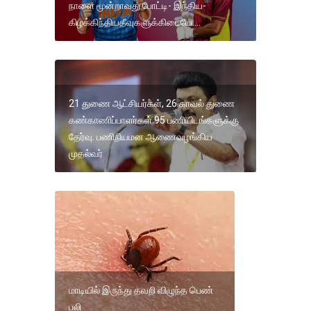
நாளை மூன்றாவது போட்டி- இந்திய-
கிழக்கிந்தியதீவுகளுக்கிடையே....
21 துணை ஆட்சியர்கள், 26 காவல் துணை
கண்காணிப்பாளர்கள் 95 பணியிடங்களுக்கு
தேர்வு. பணிநியமன ஆணைவழங்கிய
முதல்வர்
மாடியில் இருந்து தவறி விழுந்த பெண்
பலி