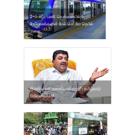
2–ம் கட்ட பணி: சென்னையில் 6
மேம்பாலங்களின் மேல் மெட்ரோ ரெயில்
பாதை
ஜி.எஸ்.டி வரி குறைப்பு பத்தாது! - தமிழ்நாடு
நிதியமைச்சர்!