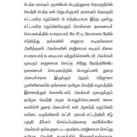
பெற்ற மரகதம் குமரவேல் பெருந்துறை தொகுதியில்
வெற்றி பெற்ற எஸ் ஜெயக்குமார் தாராபுரம் தொகுதி
சட்டமன்ற உறுப்பினர் பி சத்தியபாமா இந்த மூன்று
சட்டமன்ற உறுப்பினர்களும் சென்னை தலைமைச்
செயலகத்தில் சபாநாயகர் கே சி டி பிரபாகரை நேரில்
சந்தித்து தங்களின் ராஜரமா கடிதங்களை
அளித்தனர். அவர்களின் ராஜினாமா கடிதம் கிளை
சபாநாயகர் உடனடியாக ஏற்றுக்கொண்டார். அவர்கள்
மூவரும் ராஜனாமா செய்த சிறிது நேரத்திலேயே
தலைமைச் செயலகத்தில் பொதுப்பணி துறை
அமைச்சராக இருக்கும் ஆதவ் அர்ஜுனா
முன்னிலையில் தங்களை தமிழக வெற்றி கழகத்தில்
இணைத்துக் கொண்டனர். அவர்கள் மூவருக்கும்
தமிழக வெற்றி கழக பொதுச்செயலாளர் ஊரக
வளர்ச்சி துறை அமைச்சர் என் ஆனந்த் உறுப்பினர்
கார்டை வழங்கினார். கட்சி தாவல் சட்டத்தின் கீழ்
பகுதி நீக்கம் செய்யப்படுவதை தவிர்க்கவே
அவர்கள் தங்களுடைய பதவியை ராஜினாமா செய்து
தமிழக வெற்றி கழகத்தில் இணைந்துள்ளதாக