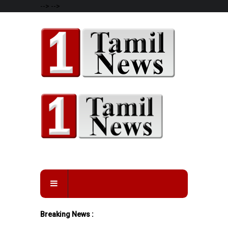
-->
-->
Breaking News :