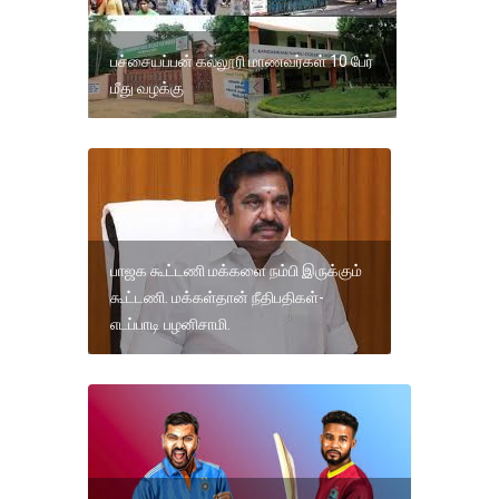
பச்சையப்பன் கல்லூரி மாணவர்கள் 10 பேர்
மீது வழக்கு
பாஜக கூட்டணி மக்களை நம்பி இருக்கும்
கூட்டணி. மக்கள்தான் நீதிபதிகள்-
எடப்பாடி பழனிசாமி.