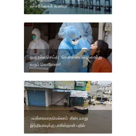
எச்சரிக்கைக் கூண்டு
ஒரு நல்ல செய்தி : சென்னையில் குறைந்து
வரும் கொரோனா!
பயங்கரவாதமெல்லாம் கிடையாது
இந்தியாவுக்கு பாகிஸ்தான் பதில்