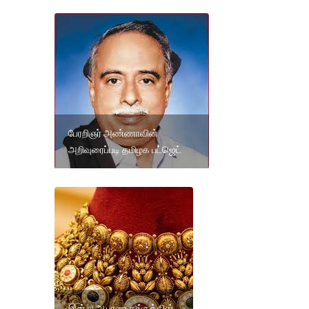
பேரறிஞர் அண்ணாவின்
அறிவுரைப்படி தமிழக பட்ஜெட்
இன்று ஆபரண தங்கத்தின்