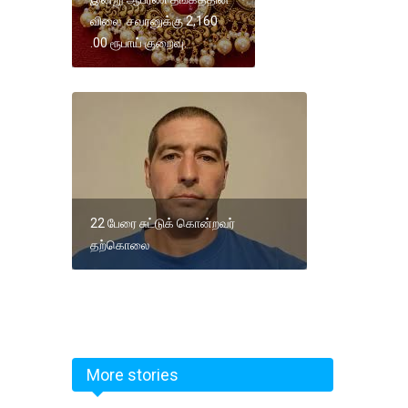
விலை சவரனுக்கு 2,160
.00 ரூபாய் குறைவு.
22 பேரை சுட்டுக் கொன்றவர்
தற்கொலை
More stories