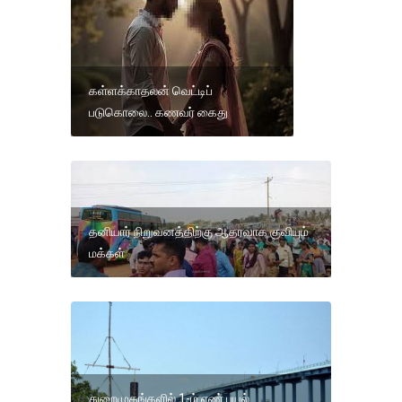
கள்ளக்காதலன் வெட்டிப்
படுகொலை.. கணவர் கைது
தனியார் நிறுவனத்திற்கு ஆதரவாக குவியும்
மக்கள்
துறைமுகங்களில் 1-ம் எண் புயல்