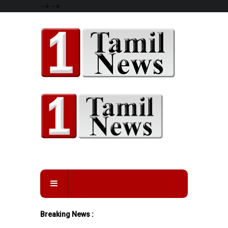
-->
-->
Breaking News :