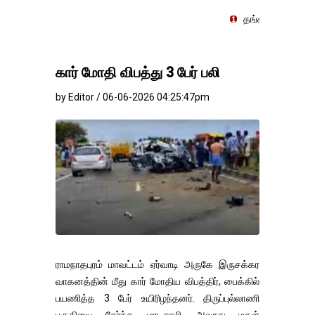
தங்கம்-வெள்ளி விலை மாற்றம
கார் மோதி விபத்து 3 பேர் பலி
by Editor / 06-06-2026 04:25:47pm
ராமநாதபுரம் மாவட்டம் ஏர்வாடி அருகே இருசக்கர
வாகனத்தின் மீது கார் மோதிய விபத்திர், பைக்கில்
பயணித்த 3 பேர் உயிரிழந்தனர். திருப்புல்லாணி
பகுதியை சேர்ந்த மாடசாமி, அவரது மகள்