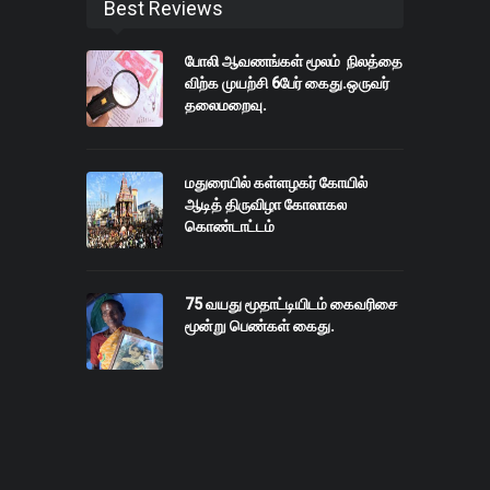
Best Reviews
போலி ஆவணங்கள் மூலம் நிலத்தை
விற்க முயற்சி 6பேர் கைது.ஒருவர்
தலைமறைவு.
மதுரையில் கள்ளழகர் கோயில்
ஆடித் திருவிழா கோலாகல
கொண்டாட்டம்
75 வயது மூதாட்டியிடம் கைவரிசை
மூன்று பெண்கள் கைது.