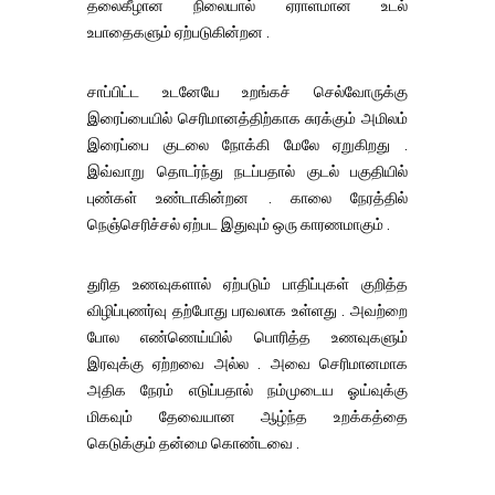
தலைகீழான நிலையால் ஏராளமான உடல்
உபாதைகளும் ஏற்படுகின்றன .
சாப்பிட்ட உடனேயே உறங்கச் செல்வோருக்கு
இரைப்பையில் செரிமானத்திற்காக சுரக்கும் அமிலம்
இரைப்பை குடலை நோக்கி மேலே ஏறுகிறது .
இவ்வாறு தொடர்ந்து நடப்பதால் குடல் பகுதியில்
புண்கள் உண்டாகின்றன . காலை நேரத்தில்
நெஞ்செரிச்சல் ஏற்பட இதுவும் ஒரு காரணமாகும் .
துரித உணவுகளால் ஏற்படும் பாதிப்புகள் குறித்த
விழிப்புணர்வு தற்போது பரவலாக உள்ளது . அவற்றை
போல எண்ணெய்யில் பொரித்த உணவுகளும்
இரவுக்கு ஏற்றவை அல்ல . அவை செரிமானமாக
அதிக நேரம் எடுப்பதால் நம்முடைய ஓய்வுக்கு
மிகவும் தேவையான ஆழ்ந்த உறக்கத்தை
கெடுக்கும் தன்மை கொண்டவை .