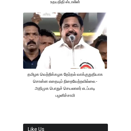
உதயநிதி ஸ்டாலின்
தமிழக வெற்றிக்கழக தேர்தல் வாக்குறுதியாக
சொன்ன எதையும் நிறைவேற்றவில்லை.-
அதிமுக பொதுச் செயலாளர் எடப்பாடி
பழனிச்சாமி
Like Us