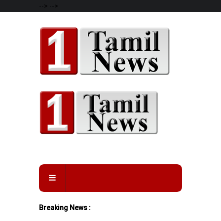
-->
-->
Breaking News :