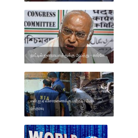
நாட்டில் ஜனநாயகத்துக்கு ஆபத்து - கார்கே
என்.ஐ.ஏ விசாரணைக்கு மத்திய அரசு
உத்தரவு