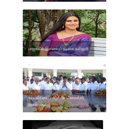
பாஜகவில் இணையும் நடிகை கஸ்தூரி
உதயநிதியை வாழ்த்திய அமைச்சர்
துரைமுருகன்