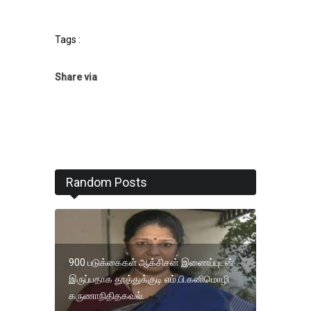
Tags :
Share via
Random Posts
900 படுக்கைகள் ஆக்சிசன் இணைப்புடன்
இருப்பதாக தூத்துக்குடி எம்.பி.கனிமொழி
கருணாநிதிதகவல்.