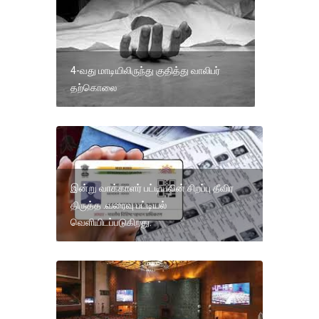
4-வது மாடியிலிருந்து குதித்து வாலிபர்
தற்கொலை
இன்று வாக்காளர் பட்டியலின் சிறப்பு தீவிர
திருத்த .வரைவு பட்டியல்
வெளியிடப்படுகிறது.