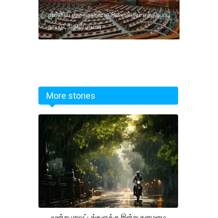
முக்கிய துறைகளை குறிவைக்கும் சந்திரபாபு
நாயுடு, நிதிஷ் குமார்
More stories
மூன்று மாவட்டங்களுக்கு இன்று கனமழை