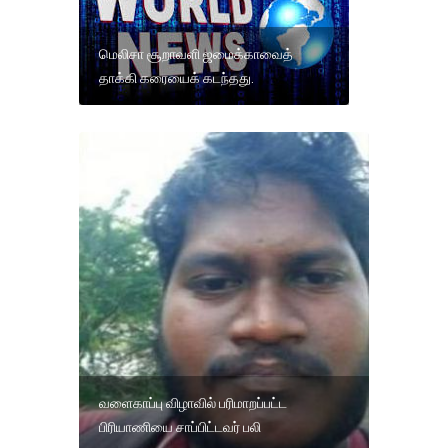
மெலிசா சூறாவளி ஜமைக்காவைத்
தாக்கி கரையைக் கடந்தது.
வளைகாப்பு விழாவில் பரிமாறப்பட்ட
பிரியாணியை சாப்பிட்டவர் பலி