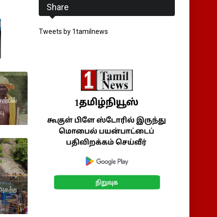
Share
Tweets by 1tamilnews
ர்பில்
ு.
 அகற்ற