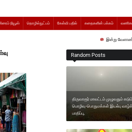
கிரைம் நியூஸ்
தொழில்நுட்பம்
கேள்வி பதில்
கதைகளின் பக்கம்
வணிகம
இன்று வேளாண் நிதிநிலை அறிக
ா்வு
Random Posts
திருவாரூர் மாவட்டம் முழுவதும் கடும
பொழிவு-பொதுமக்கள் இயல்பு வாழ்
பாதிப்பு,