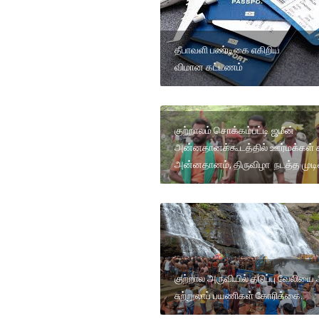
தீபாவளி பண்டிகை எகிறிய
விமான கட்டணம்
குற்றாலம் சொக்கம்பட்டி ஜமீன்
அன்னதானக்கூடத்தில் ஊர்மக்கள் சா
அன்னதானம், திருவிழா நடத்த முடிவ
குற்றால அருவியில் தடுப்பு வேலியை
சுற்றுலாப் பயணிகள் கோரிக்கை.