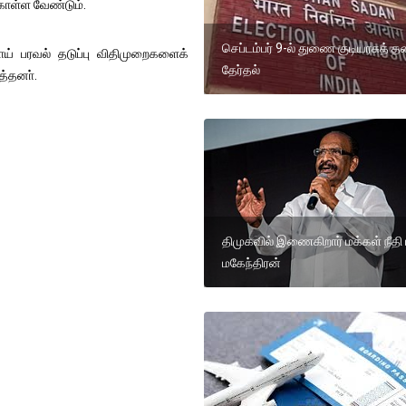
ொள்ள வேண்டும்.
செப்டம்பர் 9-ல் துணை குடியரசுத் 
ய் பரவல் தடுப்பு விதிமுறைகளைக்
தேர்தல்
த்தனா்.
திமுகவில் இணைகிறார் மக்கள் நீதி
மகேந்திரன்