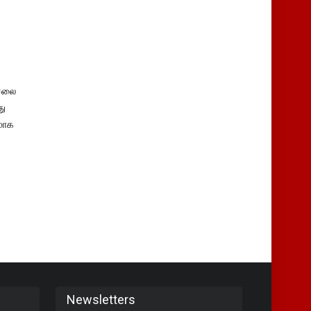
சலை
து
மாக
Newsletters