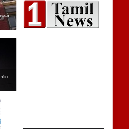
தலைவர்
 மய்ய