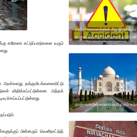
சரக்கு வாகனத்தின் மீது இருசக்கர
வாகனம் மோதி அண்ணன் தம்பி பலி
ளுக்கு கரோனா கட்டுப்பாடுகளை வரும்
்ளது.
் அவா்களது தங்குமிடங்களைவிட்டு
டுகள் விதிக்கப்பட்டுள்ளன. அந்தக்
ிவு செய்யப்பட்டுள்ளது.
தாஜ்மஹாலில் காணாமல்போகும் கற்
தப்படும்.
்களுக்குப் பின்னரும் வெளிநாட்டுத்