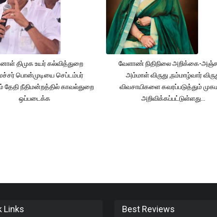
னாள் திமுக உயர் கல்வித்துறை
வேளாண் நிதிநிலை அறிக்கை-அஞ்
்சர் பொன்முடியை செப்டம்பர்
அம்மாள் விருது ,நம்மாழ்வார் விரு
் தேதி நீதிமன்றத்தில் காவல்துறை
விவசாயிகளை கவரப்படுத்தும் முக
ஒப்படைக்க
அறிவிக்கப்பட்டுள்ளது...
k Links
Best Reviews