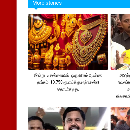
More stories
இன்று சென்னையில் ஒரு கிராம் ஆபர்ண
அடுத்
தங்கம் 13,750 ரூபாய்க்குமாற்றமின்றி
வேண்டு
தொடா்கிறது.
அ
விவசாய