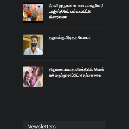
நீராவி முருகன் உடலை நாங்குனேரி
மாஜிஸ்திரேட் பார்வையிட்டு
விசாரணை
தனுசுக்கு அடித்த யோகம்
திருமணமாகாத விரக்தியில் பெண்
எலி மருந்து சாப்பிட்டு தற்கொலை
Newsletters