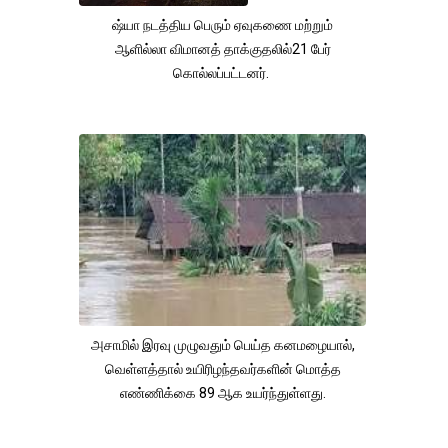
ஷ்யா நடத்திய பெரும் ஏவுகணை மற்றும்
ஆளில்லா விமானத் தாக்குதலில்21 பேர்
கொல்லப்பட்டனர்.
அசாமில் இரவு முழுவதும் பெய்த கனமழையால்,
வெள்ளத்தால் உயிரிழந்தவர்களின் மொத்த
எண்ணிக்கை 89 ஆக உயர்ந்துள்ளது.