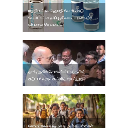
மத்திய அரசு அனுமதி கோவிஷீல்டு,
கோவாக்சின் தடுப்பூசிகளை சந்தையில்
விற்பனை செய்யலாம்:
தாக்குதலில் கொல்லப்பட்டவர்களின்
குடும்பங்களுக்கு அமித் ஷா ஆறுதல்
கோடைகால விடுமுறை முடிந்து பள்ளிகள்