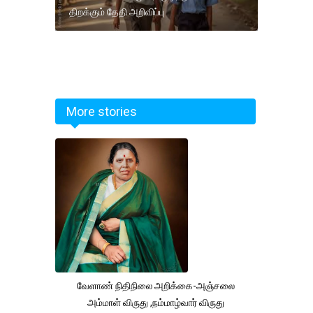
திறக்கும் தேதி அறிவிப்பு
More stories
வேளாண் நிதிநிலை அறிக்கை-அஞ்சலை
அம்மாள் விருது ,நம்மாழ்வார் விருது