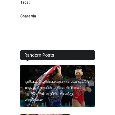
Tags :
Share via
Random Posts
ஒலிம்பிக் வெள்ளிப்பதக்கத்தை ஏலம் விட்டு 8
மாத குழந்தையின் அறுவை சிகிச்சைக்கு
ரூ. 93 லட்சம் வழங்கிய போலந்து
வீராங்கனை