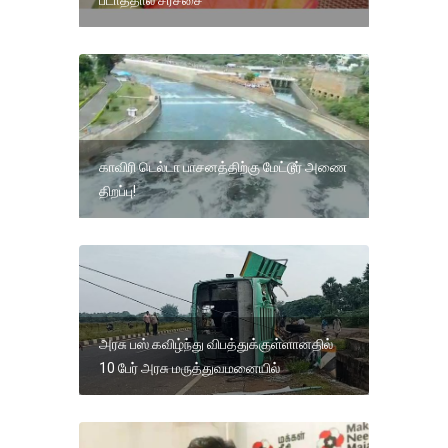
படாததால் சர்ச்சை
காவிரி டெல்டா பாசனத்திற்கு மேட்டூர் அணை
திறப்பு!
அரசு பஸ் கவிழ்ந்து விபத்துக்குள்ளானதில்
10 பேர் அரசு மருத்துவமனையில்