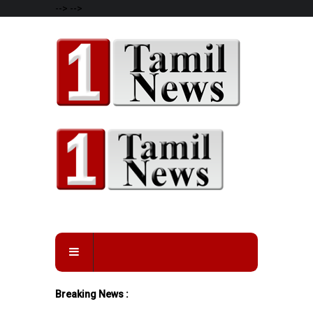
-->
-->
Breaking News :