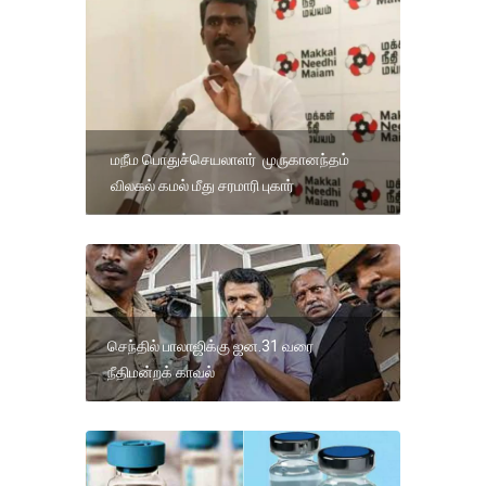
மநீம பொதுச்செயலாளர் முருகானந்தம்
விலகல் கமல் மீது சரமாரி புகார்
செந்தில் பாலாஜிக்கு ஜன.31 வரை
நீதிமன்றக் காவல்