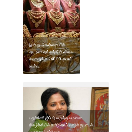
இன்று சென்னையில்
ஆபரண தங்கத்தின் விலை
சவரனுக்கு 240.00 ரூபாய்
உயர்வு.
புதுச்சேரி ஜிப்மர் மருத்துவமனை
நிகழ்ச்சியில் தமிழ் தாய் வாழ்த்து பாடல்