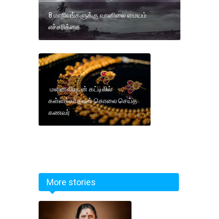
8 மாநிலங்களுக்கு வானிலை மையம்
எச்சரிக்கை
மனைவியுடன் கட்டிலில்
கள்ளக்காதலன் கொலை செய்த
கணவர்
More stories