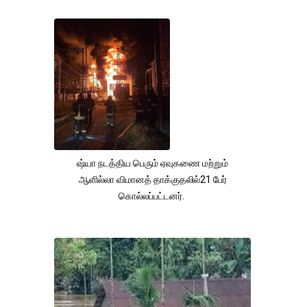
ஷ்யா நடத்திய பெரும் ஏவுகணை மற்றும்
ஆளில்லா விமானத் தாக்குதலில்21 பேர்
கொல்லப்பட்டனர்.