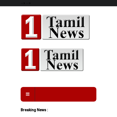
-->
-->
Breaking News :