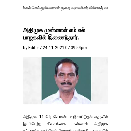
கல் செய்து வேளாண் துறை அமைச்சர் வினோத் வாசித்து வருகிறார். �.
அதிமுக முன்னாள் எம் எல்
பாஜகவில் இணைந்தார்.
by Editor / 24-11-2021 07:09:54pm
அதிமுக 11 பேர் கொண்ட வழிகாட்டுதல் குழுவில்
இடம்பெற்ற சிவகங்கை முன்னாள் அதிமுக
சட்டமன்ற உறுப்பினர் சோழன்பழனிசாமி பாஜகவில்