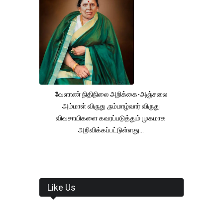
வேளாண் நிதிநிலை அறிக்கை-அஞ்சலை
அம்மாள் விருது ,நம்மாழ்வார் விருது
விவசாயிகளை கவரப்படுத்தும் முகமாக
அறிவிக்கப்பட்டுள்ளது...
Like Us