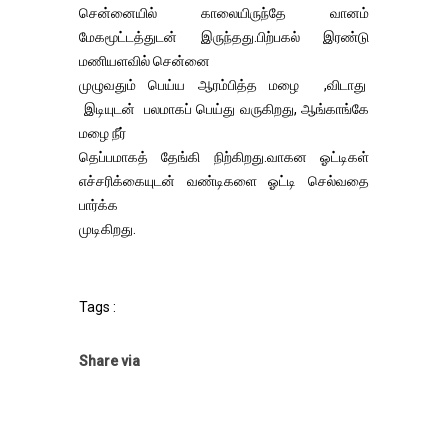
சென்னையில் காலையிருந்தே வானம்
மேகமூட்டத்துடன் இருந்தது.பிற்பகல் இரண்டு
மணியளவில் சென்னை
முழுவதும் பெய்ய ஆரம்பித்த மழை ,விடாது
இடியுடன் பலமாகப் பெய்து வருகிறது, ஆங்காங்கே
மழை நீர்
தெப்பமாகத் தேங்கி நிற்கிறது.வாகன ஓட்டிகள்
எச்சரிக்கையுடன் வண்டிகளை ஓட்டி செல்வதை
பார்க்க
முடிகிறது.
Tags :
Share via