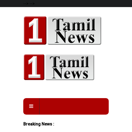
-->
-->
Breaking News :