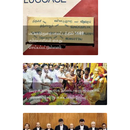
மயிலாடுதுறை மாவட்டத்தில் 1688
குற்றவாளிகள் கைது
செய்யப்பட்டுள்ளனர்.
தி.மு.க தலைவராக இரண்டாவது முறையாக
முதலமைச்சர் மு.க.ஸ்டாலின் தேர்வு