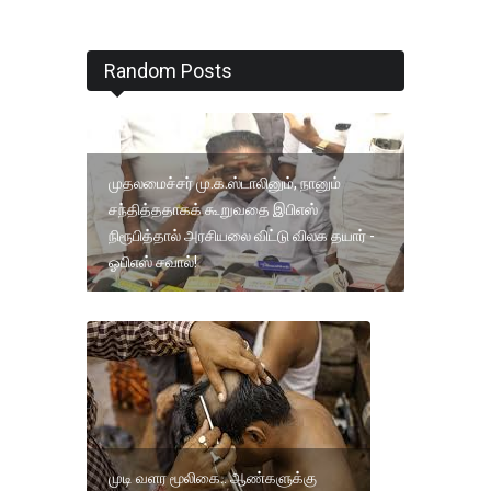
Random Posts
முதலமைச்சர் மு.க.ஸ்டாலினும், நானும்
சந்தித்ததாகக் கூறுவதை இபிஎஸ்
நிரூபித்தால் அரசியலை விட்டு விலக தயார் -
ஓபிஎஸ் சவால்!
முடி வளர மூலிகை.. ஆண்களுக்கு