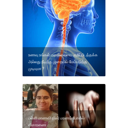
உணவு உங்கள் மனநிலையை குறிப்பிடத்தக்க
அல்லது நீடித்த முறையில் மேம்படுத்த
முடியுமா ?
பள்ளி மாணவி திடீர் மரணம் போலீஸ்
விசாரணை