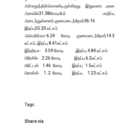
அச்சுறுத்திக்கொண்டிருக்கிறது. இதுவரை ,உலக
அளவில்31.38கோடிபேர் பாதிப்பு
அடைந்துள்ளனர்.குணமடைந்தோர்36.16
இறப்பு55.20 லட்சம்
அமெரிக்கா-6.24 கோடி குணமடைந்தோர்14.3
லட்சம், இறப்பு 8.41லட்சம்
இந்தியா- 3.59 கோடி ,இறப்பு 4.84 லட்சம்
பிரேசில்- 2.26 கோடி இறப்பு.6.2லட்சம்
பிரிட்டன் 1.46 கோடி இறப்பு 1.5லட்சம்
பிரான்ஸ் 1..2 கோடி இறப்பு 1.23 லட்சம்
Tags :
Share via