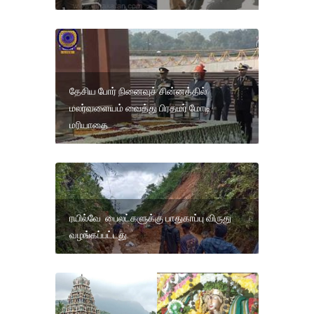
தேசிய போர் நினைவுச் சின்னத்தில்
மலர்வளையம் வைத்து பிரதமர் மோடி
மரியாதை
ரயில்வே பைலட்களுக்கு பாதுகாப்பு விருது
வழங்கப்பட்டது.