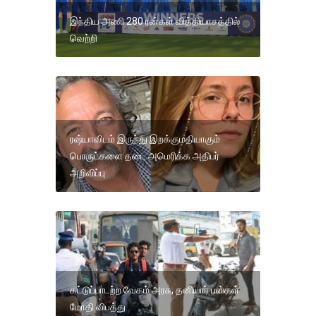
இந்திய அணி 280 ரன்கள் வித்தியாசத்தில்
வெற்றி
ரஷ்யாவிடம் இருந்து இறக்குமதியாகும்
பொருட்களை தடை அமெரிக்க அதிபர்
அறிவிப்பு
கட்டுப்பாடற்ற வேகம் அரசு, தனியார் பஸ்கள்
மோதி விபத்து