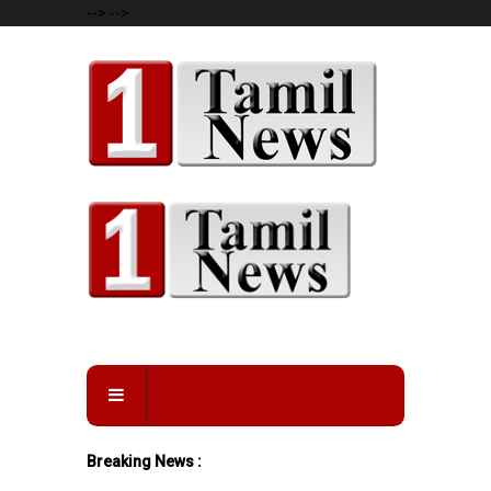
-->
-->
Breaking News :