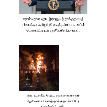
ஈரான் மீதான புதிய இராணுவத் தாக்குதலைத்
தற்காலிகமாக நிறுத்தி வைத்துள்ளதாக அதிபர்
டொனால்ட் டிரம்ப் உறுதிப்படுத்தியுள்ளார் .
ஷ்யா நடத்திய பெரும் ஏவுகணை மற்றும்
ஆளில்லா விமானத் தாக்குதலில்21 பேர்
கொல்லப்பட்டனர்.