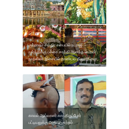
குற்றாலம் சித்திர சபையில் நடராஜ
மூர்த்திக்கு பச்சை சாத்தி ஆனந்த பைரவி
நாதஸ்வர இசையில் தாண்டவ தீபாராதனை.
காவல் ஆய்வாளர் காத்திருப்போர்
பட்டியலுக்கு அதிரடி மாற்றம்