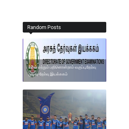
Random Posts
12-ம் மற்றும் பதினொன்றாம் வகுப்பு,தேர்வு
முடிவு-தோ்வு இயக்ககம்