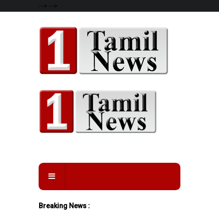
-->
-->
Breaking News :