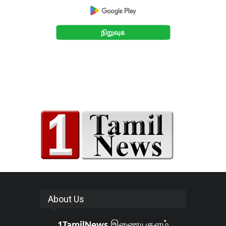
About Us
1TamilNews
இணையதளம்