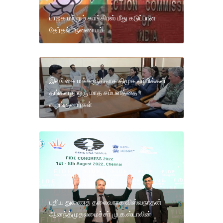
பாஜக மற்றும் காங்கிரஸ் மீது கடுப்பான
தேர்தல் ஆணையம்
இலங்கை மக்களுக்காக திமுக எம்பிக்கள்
தங்களது ஒரு மாத சம்பளத்தை
வழங்குவார்கள்
புதிய துணைத் தலைவராக விஸ்வநாதன்
ஆனந்த்முதலமைச்சா் மு.க.ஸ்டாலின்