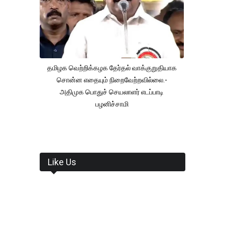
தமிழக வெற்றிக்கழக தேர்தல் வாக்குறுதியாக
சொன்ன எதையும் நிறைவேற்றவில்லை.-
அதிமுக பொதுச் செயலாளர் எடப்பாடி
பழனிச்சாமி
Like Us