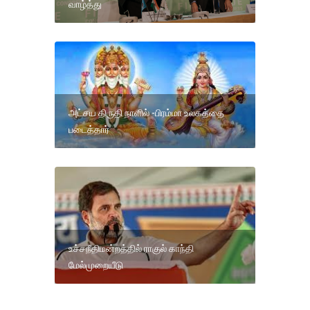
வாழ்த்து
அட்சய திருதி நாளில் -பிரம்மா உலகத்தை
படைத்தார்
உச்சநீதிமன்றத்தில் ராகுல் காந்தி
மேல்முறையீடு