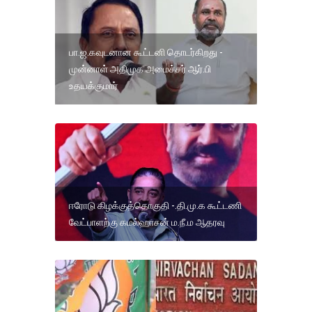
பா.ஜ.கவுடனான கூட்டனி தொடர்கிறது -
முன்னாள் அதிமுக அமைச்சர் ஆர்.பி
உதயக்குமார்
ஈரோடு கிழக்குத்தொகுதி -.தி.மு.க கூட்டணி
வேட்பாளற்கு கமல்ஹாசன் ம.நீ.ம ஆதரவு