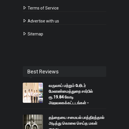
Terms of Service
Advertise with us
Sitemap
Best Reviews
வருவாய் மற்றும் பேரிடர்
மேலாண்மைத்துறை சார்பில்
ரூ.19.84 கோடி
அலுவலகக்கட்டடங்கள் -
முதலமைச்சர் மு.க.ஸ்டாலின்
திறந்து வைத்தார்
தந்தையை சமையல் பாத்திரத்தால்
அடித்து கொலை செய்த மகள்
கைது