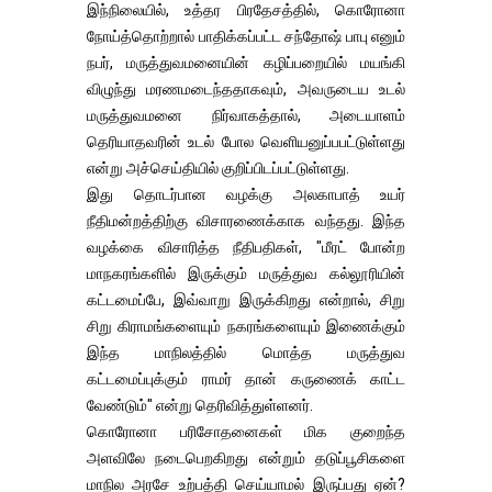
இந்நிலையில், உத்தர பிரதேசத்தில், கொரோனா
நோய்த்தொற்றால் பாதிக்கப்பட்ட சந்தோஷ் பாபு எனும்
நபர், மருத்துவமனையின் கழிப்பறையில் மயங்கி
விழுந்து மரணமடைந்ததாகவும், அவருடைய உடல்
மருத்துவமனை நிர்வாகத்தால், அடையாளம்
தெரியாதவரின் உடல் போல வெளியனுப்பபட்டுள்ளது
என்று அச்செய்தியில் குறிப்பிடப்பட்டுள்ளது.
இது தொடர்பான வழக்கு அலகாபாத் உயர்
நீதிமன்றத்திற்கு விசாரணைக்காக வந்தது. இந்த
வழக்கை விசாரித்த நீதிபதிகள், "மீரட் போன்ற
மாநகரங்களில் இருக்கும் மருத்துவ கல்லூரியின்
கட்டமைப்பே, இவ்வாறு இருக்கிறது என்றால், சிறு
சிறு கிராமங்களையும் நகரங்களையும் இணைக்கும்
இந்த மாநிலத்தில் மொத்த மருத்துவ
கட்டமைப்புக்கும் ராமர் தான் கருணைக் காட்ட
வேண்டும்" என்று தெரிவித்துள்ளனர்.
கொரோனா பரிசோதனைகள் மிக குறைந்த
அளவிலே நடைபெறகிறது என்றும் தடுப்பூசிகளை
மாநில அரசே உற்பத்தி செய்யாமல் இருப்பது ஏன்?