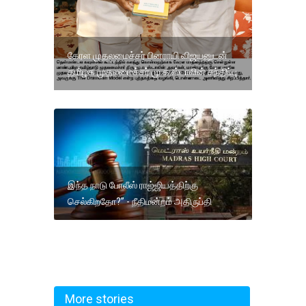
கேரள முதலமைச்சர் பினராயி விஜயனுடன்
தமிழக முதலமைச்சர் மு.க.ஸ்டாலின் சந்திப்பு
இந்த நாடு போலீஸ் ராஜ்ஜியத்திற்கு
செல்கிறதோ?” - நீதிமன்றம் அதிருப்தி
More stories