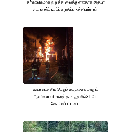
தற்காலிகமாக நிறுத்தி வைத்துள்ளதாக அதிபர்
டொனால்ட் டிரம்ப் உறுதிப்படுத்தியுள்ளார் .
ஷ்யா நடத்திய பெரும் ஏவுகணை மற்றும்
ஆளில்லா விமானத் தாக்குதலில்21 பேர்
கொல்லப்பட்டனர்.