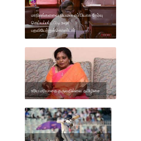
மாநிலங்களவை நியமன எம்.பியாக தேர்வு
செய்யப்பட்ட பி.டி.உஷா
பதவியேற்றுக்கொண்டார்
உரிய மரியாதை தருவதில்லை: தமிழிசை