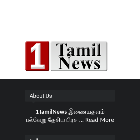
About Us
1TamilNews
இணையதளம்
பல்வேறு தேசிய பிரச ...
Read More