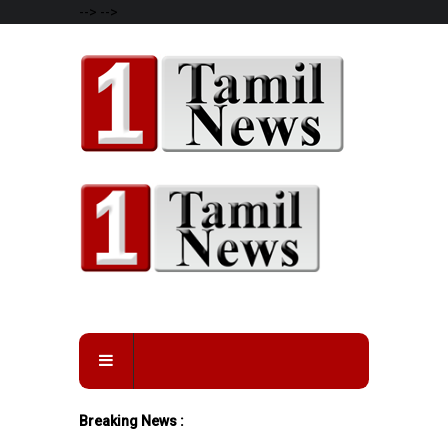
-->
-->
Breaking News :