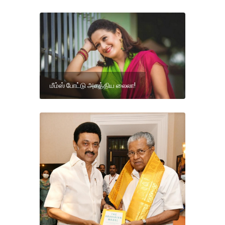
மீம்ஸ் போட்டு அசத்திய லைலா!