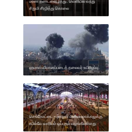
மரண தண்டனை ரத்து.. வெளியில் வந்து
சிறுமி சீரழித்து கொலை
ஹமாஸ் விமானப்படைத் தலைவர் உயிரிழப்பு..
செங்கோட்டை - புனலூர் மின்மயமாக்கலுக்கு
ரயில்வே வாரியம் ஒப்புதல் வழங்கியுள்ளது.