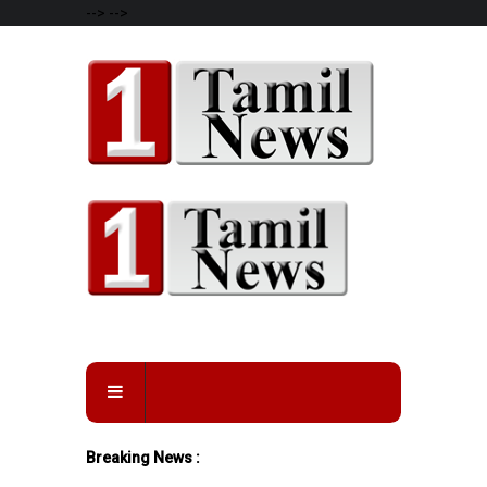
-->
-->
Breaking News :