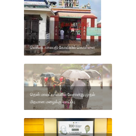
வெங்கடாசலபதி கோவிலில் கொள்ளை
தென் மாவட்டங்களில் லேசானது முதல்
மிதமான மழைக்கு வாய்ப்பு.