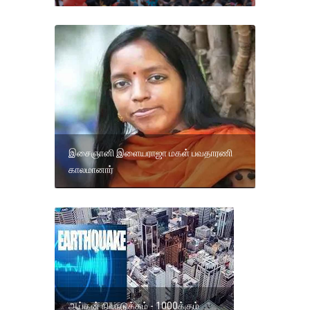
இசைஞானி இளையராஜா மகள் பவதாரணி
காலமானார்
ஆப்கன் நிலநடுக்கம் - 1000க்கும்