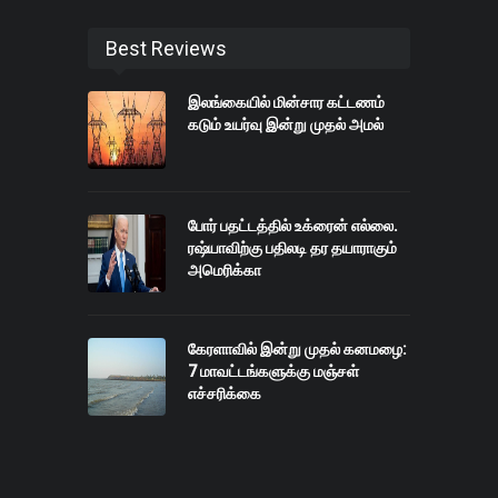
Best Reviews
இலங்கையில் மின்சார கட்டணம்
கடும் உயர்வு இன்று முதல் அமல்
போர் பதட்டத்தில் உக்ரைன் எல்லை.
ரஷ்யாவிற்கு பதிலடி தர தயாராகும்
அமெரிக்கா
கேரளாவில் இன்று முதல் கனமழை:
7 மாவட்டங்களுக்கு மஞ்சள்
எச்சரிக்கை