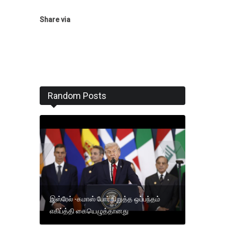
Share via
Random Posts
இஸ்ரேல் -கமாஸ் போர் நிறுத்த ஒப்பந்தம்
எகிப்த்தி கையெழுத்தானது