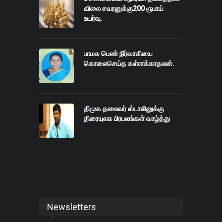
விலை சவரனுக்கு200 ரூபாய்
உயர்வு.
பாமக பெண் நிர்வாகியை
கொலைசெய்த கள்ளக்காதலன்.
திமுக தலைவர் ஸ்டாலினுக்கு
திரையுலக பிரபலங்கள் வாழ்த்து
Newsletters