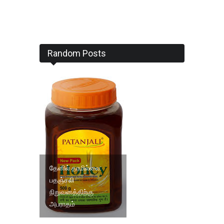
Random Posts
தேனில் தரமில்லை:
பதஞ்சலி
நிறுவனத்திற்கு
அபராதம்