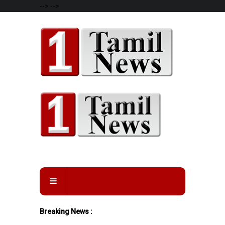
-->
-->
Breaking News :