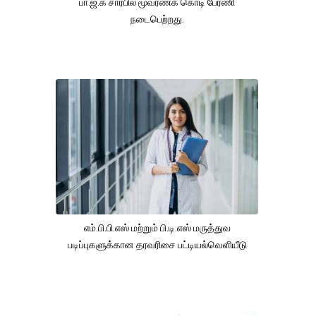
பா.ஜ.க சார்பில் மூவர்ணக் கொடி பேரணி
நடைபெற்றது.
எம்.பி.பி.எஸ் மற்றும் பி.டி.எஸ் மருத்துவ
படிப்புகளுக்கான தரவரிசை பட்டியல்வெளியீடு