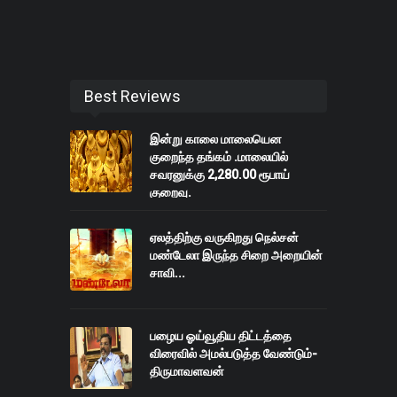
Best Reviews
இன்று காலை மாலையென
குறைந்த தங்கம் .மாலையில்
சவரனுக்கு 2,280.00 ரூபாய்
குறைவு.
ஏலத்திற்கு வருகிறது நெல்சன்
மண்டேலா இருந்த சிறை அறையின்
சாவி...
பழைய ஓய்வூதிய திட்டத்தை
விரைவில் அமல்படுத்த வேண்டும்-
திருமாவளவன்