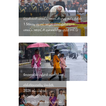
தென்காசி மாவட்ட ஊராட்சி குழு கூட்டத்தில்
1.5கோடி ரூபாய் ஊழல் செய்துள்ளதாக
மாவட்ட ஊராட்சி தலைவிமீது குற்ற சாட்டு
கேரளாவில் மஞ்சள் எச்சரிக்கை
விக்கிரவாண்டி வெற்றி,
2026 சட்டமன்றத்
தேர்தலிலும்
தொடரும்:அமைச்சர் அன்பில்