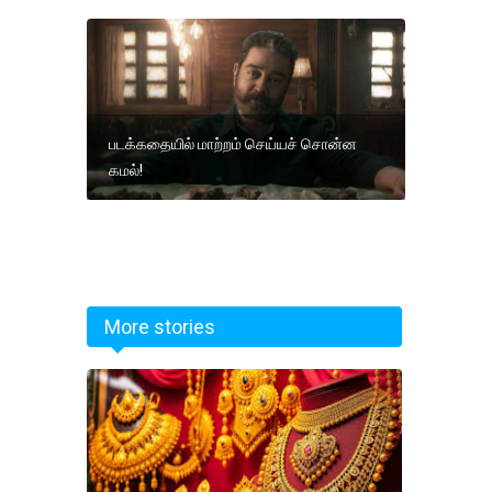
படக்கதையில் மாற்றம் செய்யச் சொன்ன
கமல்!
More stories