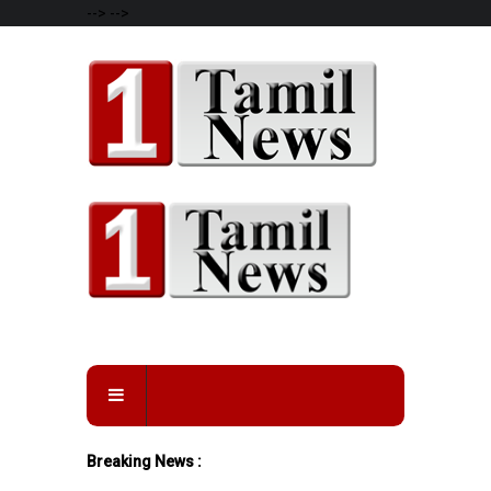
-->
-->
Breaking News :