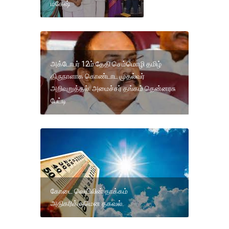
மகேஷ்
அக்டோபர் 12ம் தேதி செம்மொழி தமிழ்
திருநாளாக கொண்டாட முதல்வர்
அறிவுறுத்தல்: அமைச்சர் தங்கம் தென்னரசு
பேட்டி
கோடை வெயிலின் தாக்கம்
அதிகரிக்குமென தகவல்.