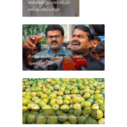
காங்கிரஸ் ஐடி விங் மற்றும்
வார் ரூம்திறப்பு விழா.
சீமானுடன் விஜய் கூட்டணி? புஸ்ஸி
ஆனந்தின் பதில்...
100 கிலோ ரசாயன மாம்பழங்கள் அழிப்பு