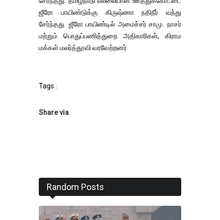
சேர்ந்தது. தமிழ்நாடு எல்லையான ஊத்துக்கோட்டை
ஜீரோ பாயிண்டுக்கு கிருஷ்ணா நதிநீர் வந்து
சேர்ந்தது. ஜீரோ பாயிண்டில் அமைச்சர் சாமு. நாசர்
மற்றும் பொதுப்பணித்துறை அதிகாரிகள், கிராம
மக்கள் மலர்த்தூவி வரவேற்றனர்
Tags :
Share via
Random Posts