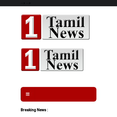
-->
-->
Breaking News :