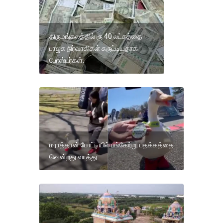
திருமங்கலத்தில் ரூ 40 லட்சத்தை
பாஜக நிர்வாகிகள் சுருட்டியதாக
போஸ்டர்கள்.
மராத்தான் போட்டியில் பங்கேற்று பதக்கத்தை
வென்றது வாத்து