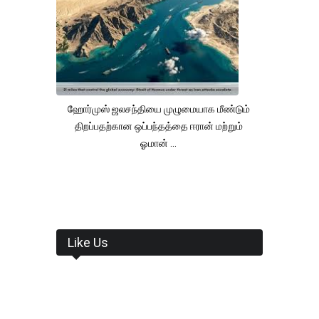
ஹோர்முஸ் ஜலசந்தியை முழுமையாக மீண்டும்
திறப்பதற்கான ஒப்பந்தத்தை ஈரான் மற்றும்
ஓமான் ...
Like Us