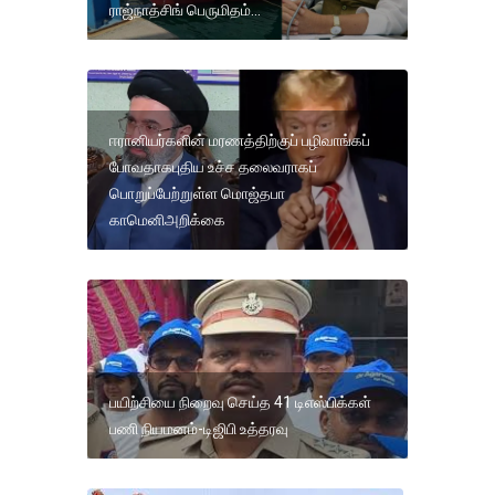
ராஜ்நாத்சிங் பெருமிதம்...
ஈரானியர்களின் மரணத்திற்குப் பழிவாங்கப்
போவதாகபுதிய உச்ச தலைவராகப்
பொறுப்பேற்றுள்ள மொஜ்தபா
காமெனிஅறிக்கை
பயிற்சியை நிறைவு செய்த 41 டிஎஸ்பிக்கள்
பணி நியமனம்-டிஜிபி உத்தரவு