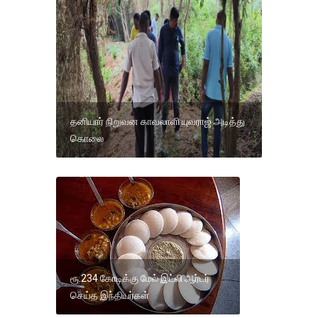
தனியார் நிறுவன காவலாளி யுவராஜ் அடித்து
கொலை
ரூ.234 கோடிக்கு மேல் இட்லி ஆர்டர்
செய்த இந்தியர்கள்