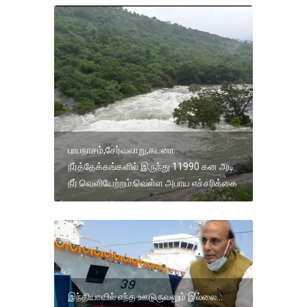
பாபநாசம்,சேர்வலாறு,கடனா
நீர்த்தேக்கங்களில் இருந்து 11990 கன அடி
நீர் வெளியேற்றம்.வெள்ள அபாய எச்சரிக்கை
இந்தியாவில் எந்த ஊடுருவலும் இல்லை...