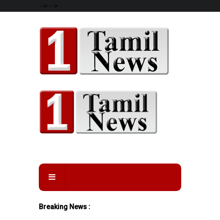
-->
-->
Breaking News :