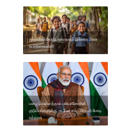
துர்நாற்றத்தோடு, சுகாதாரம் இல்லாத அரசு
உயர்நிலைபள்ளி
மழை வெள்ளத்தால் பலியானோரின்
குடும்பங்களுக்கு ரூ.2 லட்சம்... பிரதமர் மோடி
உத்தரவு...