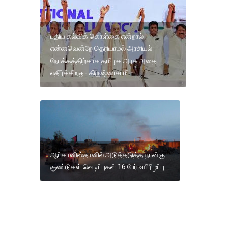
புதிய கல்விக் கொள்கை என்றால்
என்னவென்றே தெரியாமல் அரசியல்
நோக்கத்திற்காக தமிழக அரசு அதை
எதிர்க்கிறது- கிருஷ்ணசாமி
ஆப்கானிஸ்தானில் அடுத்தடுத்த நான்கு
குண்டுகள் வெடிப்புகள் 16 பேர் உயிரிழப்பு.