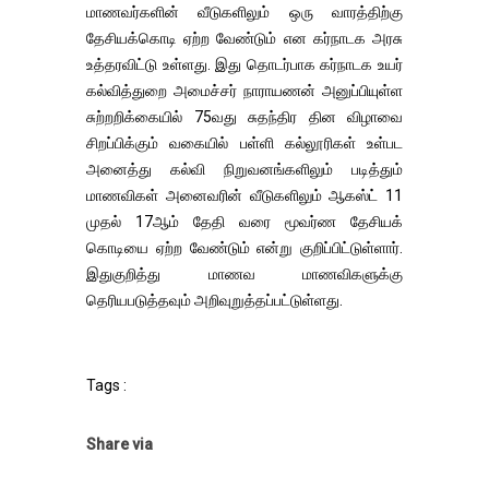
மாணவர்களின் வீடுகளிலும் ஒரு வாரத்திற்கு
தேசியக்கொடி ஏற்ற வேண்டும் என கர்நாடக அரசு
உத்தரவிட்டு உள்ளது. இது தொடர்பாக கர்நாடக உயர்
கல்வித்துறை அமைச்சர் நாராயணன் அனுப்பியுள்ள
சுற்றறிக்கையில் 75வது சுதந்திர தின விழாவை
சிறப்பிக்கும் வகையில் பள்ளி கல்லூரிகள் உள்பட
அனைத்து கல்வி நிறுவனங்களிலும் படித்தும்
மாணவிகள் அனைவரின் வீடுகளிலும் ஆகஸ்ட் 11
முதல் 17ஆம் தேதி வரை மூவர்ண தேசியக்
கொடியை ஏற்ற வேண்டும் என்று குறிப்பிட்டுள்ளார்.
இதுகுறித்து மாணவ மாணவிகளுக்கு
தெரியபடுத்தவும் அறிவுறுத்தப்பட்டுள்ளது.
Tags :
Share via