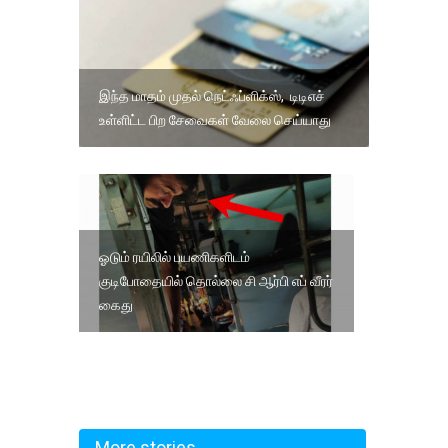
இந்த மாதம் முதல் நெட்ஃப்ளிக்ஸ், டிடிஎச்
உள்ளிட்ட பிற சேவைகள் வேலை செய்யாது
ஓடும் ரயிலில் பயணிகளிடம்
குடிபோதையில் தொல்லை சி ஆர்பி எப் வீரர்
கைது
More stories