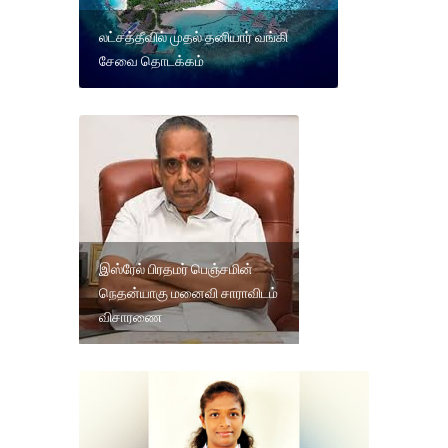
லட்சத்தீவில் முதல் தனியார் வங்கி
சேவை தொடக்கம்
இஸ்ரேல் பிரதமர் பெஞ்சமின்
நெதன்யாகு மனைவி சாராவிடம்
விசாரணை