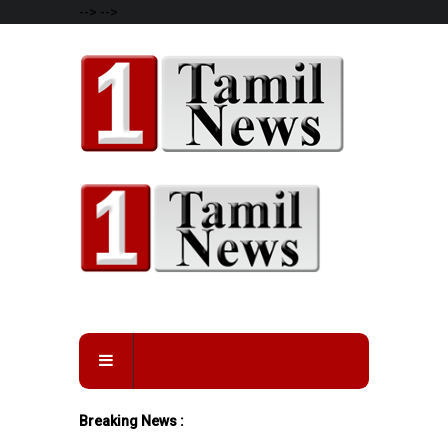
-->
-->
Breaking News :