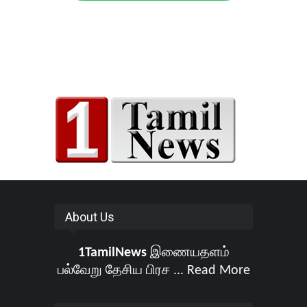
About Us
1TamilNews
இணையதளம்
பல்வேறு தேசிய பிரச ...
Read More