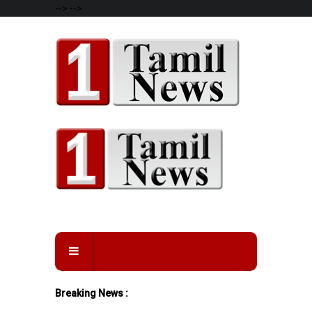
-->
-->
Breaking News :