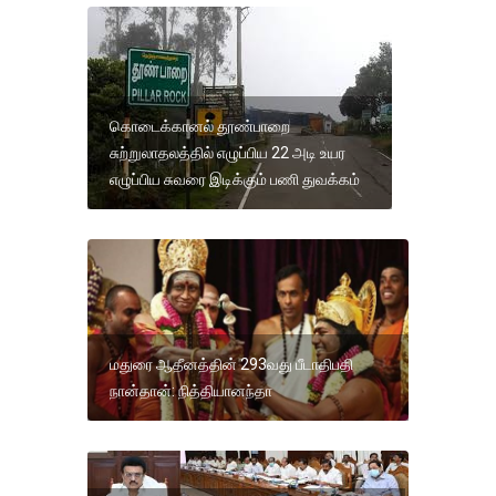
கொடைக்கானல் தூண்பாறை
சுற்றுலாதலத்தில் எழுப்பிய 22 அடி உயர
எழுப்பிய சுவரை இடிக்கும் பணி துவக்கம்
மதுரை ஆதீனத்தின் 293வது பீடாதிபதி
நான்தான்: நித்தியானந்தா