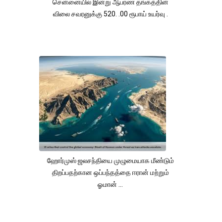
சென்னையில் இன்று ஆபரண தங்கத்தின்
விலை சவரனுக்கு 520. .00 ரூபாய் உயர்வு .
ஹோர்முஸ் ஜலசந்தியை முழுமையாக மீண்டும்
திறப்பதற்கான ஒப்பந்தத்தை ஈரான் மற்றும்
ஓமான் ...