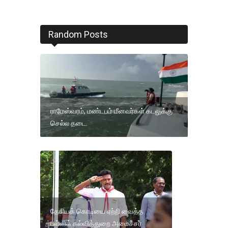
Random Posts
ராமேஸ்வரம், மண்டபம் மீனவர்கள் கடலுக்கு
செல்ல தடை.
தேசியக் கொடியை ஏற்றி வைத்த
பள்ளிக் கல்வித்துறை அமைச்சர்