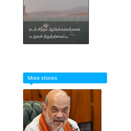
கடல் சீற்றம் ஆயிரக்கணக்கான
படகுகள் நிறுத்திவைப்பு.
More stories