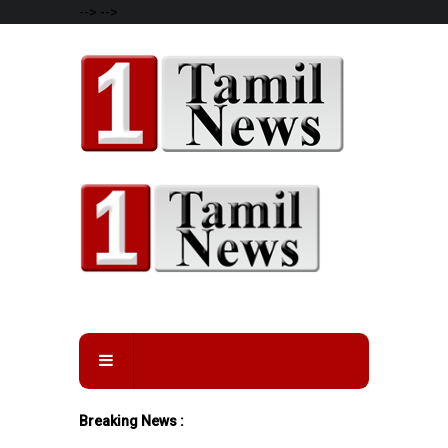
-->
-->
Breaking News :