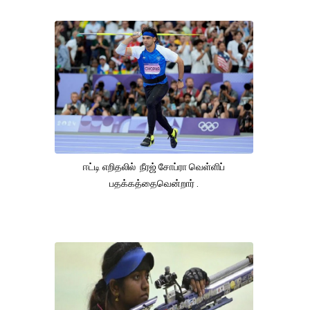
ஈட்டி எறிதலில் நீரஜ் சோப்ரா வெள்ளிப்
பதக்கத்தைவென்றார் .