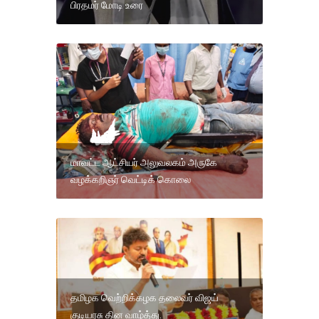
பிரதமர் மோடி உரை
மாவட்ட ஆட்சியர் அலுவலகம் அருகே
வழக்கறிஞர் வெட்டிக் கொலை
தமிழக வெற்றிக்கழக தலைவர் விஜய்
குடியரசு தின வாழ்த்து.