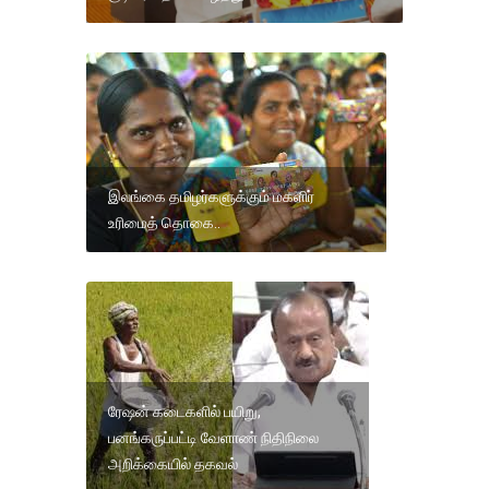
இலங்கை தமிழர்களுக்கும் மகளிர்
உரிமைத் தொகை..
ரேஷன் கடைகளில் பயிறு,
பனங்கருப்பட்டி வேளாண் நிதிநிலை
அறிக்கையில் தகவல்