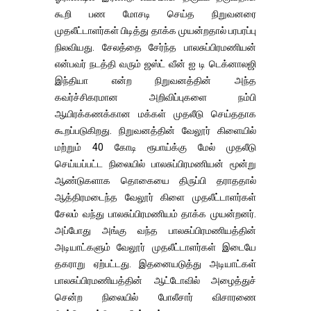
கூறி பண மோசடி செய்த நிறுவனரை
முதலீட்டாளர்கள் பிடித்து தாக்க முயன்றதால் பரபரப்பு
நிலவியது. சேலத்தை சேர்ந்த பாலசுப்பிரமணியன்
என்பவர் நடத்தி வரும் ஜஸ்ட் வீன் ஐ டி டெக்னாலஜி
இந்தியா என்ற நிறுவனத்தின் அந்த
கவர்ச்சிகரமான அறிவிப்புகளை நம்பி
ஆயிரக்கணக்கான மக்கள் முதலீடு செய்ததாக
கூறப்படுகிறது. நிறுவனத்தின் வேலூர் கிளையில்
மற்றும் 40 கோடி ரூபாய்க்கு மேல் முதலீடு
செய்யப்பட்ட நிலையில் பாலசுப்பிரமணியன் மூன்று
ஆண்டுகளாக தொகையை திருப்பி தராததால்
ஆத்திரமடைந்த வேலூர் கிளை முதலீட்டாளர்கள்
சேலம் வந்து பாலசுப்பிரமணியம் தாக்க முயன்றனர்.
அப்போது அங்கு வந்த பாலசுப்பிரமணியத்தின்
அடியாட்களும் வேலூர் முதலீட்டாளர்கள் இடையே
தகராறு ஏற்பட்டது. இதனையடுத்து அடியாட்கள்
பாலசுப்பிரமணியத்தின் ஆட்டோவில் அழைத்துச்
சென்ற நிலையில் போலீசார் விசாரணை