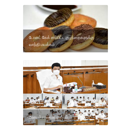
டோனட் கேக் சாப்பிட்ட குழந்தைகளுக்கு
வாந்தி மயக்கம்
அமைச்சரவைக் கூட்டம்