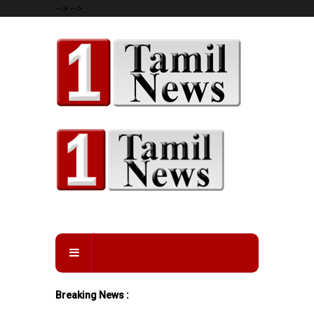
-->
-->
Breaking News :