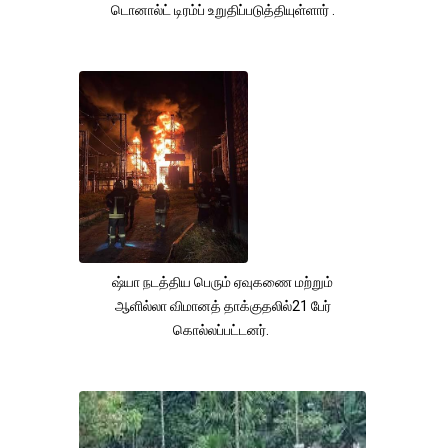
டொனால்ட் டிரம்ப் உறுதிப்படுத்தியுள்ளார் .
ஷ்யா நடத்திய பெரும் ஏவுகணை மற்றும்
ஆளில்லா விமானத் தாக்குதலில்21 பேர்
கொல்லப்பட்டனர்.