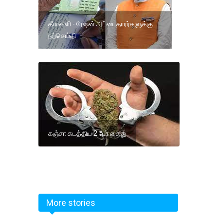
தீபாவளி - ரேஷன் அட்டைதாரர்களுக்கு
நற்செய்தி
கஞ்சா கடத்திய 2 பேர் கைது
More stories