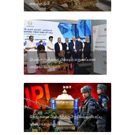
வைத்த நபர்
பெண்களுக்கான மிகவும் பாதுகாப்பான
மாநிலம் தமிழ்நாடு
கோடிகளை அள்ளித்தரும் ஐபிஎல் ஒளிபரப்பு
உரிமை யாருக்கு..?