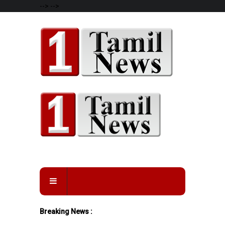
-->
-->
Breaking News :