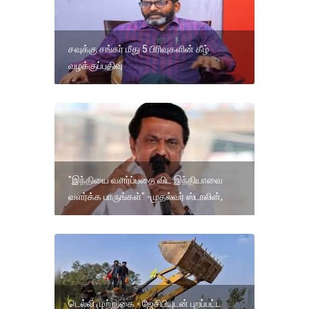
சவுக்கு சங்கர் மீது 5 பிரிவுகளின் கீழ்
வழக்குப்பதிவு
"இந்தியை வளர்ப்பதை விட இந்தியாவை
வளர்க்க பாருங்கள்" -முதல்வர் ஸ்டாலின்,
டெல்லி முற்றுகை - ஜேசிபியுடன் புறப்பட்ட