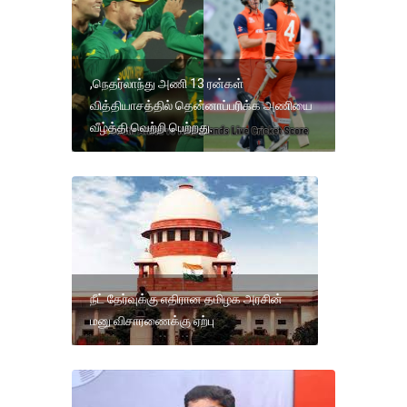
,நெதர்லாந்து அணி 13 ரன்கள்
வித்தியாசத்தில் தென்னாப்பரிக்க அணியை
வீழ்த்தி வெற்றி பெற்றது.
நீட் தேர்வுக்கு எதிரான தமிழக அரசின்
மனு விசாரணைக்கு ஏற்பு