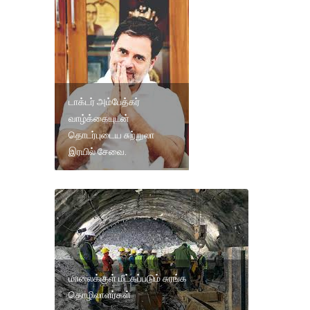
டாக்டர் அம்பேத்கர்
வாழ்க்கையுடன்
தொடர்புடைய சுற்றுலா
இரயில் சேவை.
மாலைக்குள் மீட்கப்படும் சுரங்க
தொழிலாளர்கள்