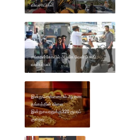
விவசாயிகள்
சங்கரன்கோவில் அருகே வேன் மோதி
வாலிபர் பலி
இன்றுசென்னையில் ஆபரண
தங்கத்தின் விலை
இன்றுசவரனுக்கு320 ரூபாய்
குறைவு .