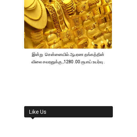
இன்று சென்னையில் ஆபரண தங்கத்தின்
விலை சவரனுக்கு ,1280 .00 ரூபாய் உயர்வு .
Like Us