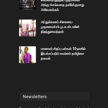
கொண்டு இந்திய குடிமக்கள்
அங்கு செல்வதை தவிர்க்குமாறு
அறிவுறுத்தல்
அப்துல்கலாம் சிலையை
முதலமைச்சர் மு.க.ஸ்டாலின்
திறந்துவைத்தார்
மாணவர் சிறப்பு பஸ்கள் 10 நாளில்
இயக்கப்படும் கவர்னர் தமிழிசை
தகவல்
Newsletters