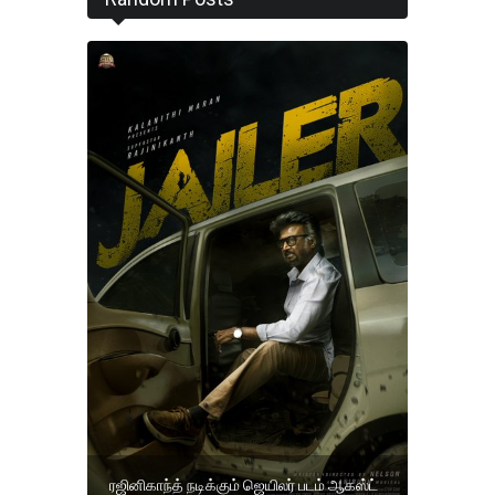
ரஜினிகாந்த் நடிக்கும் ஜெயிலர் படம் ஆகஸ்ட்