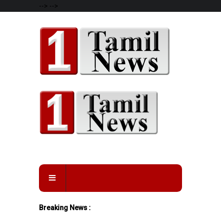
-->
-->
Breaking News :