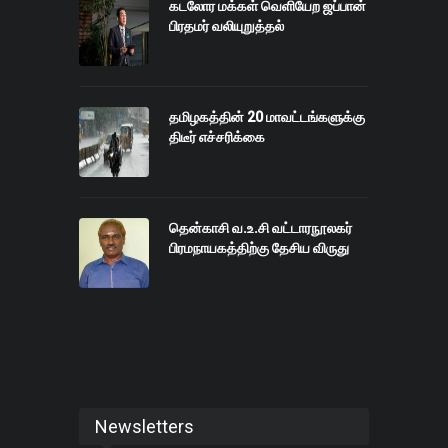
கடலோர மக்கள் வெளியேற ஜப்பான்
பிரதமர் வலியுறுத்தல்
தமிழகத்தின் 20 மாவட்டங்களுக்கு
திடீர் எச்சரிக்கை
தென்காசி வ.உ.சி வட்டாரநூலகர்
பிரமநாயகத்திற்கு தேசிய விருது
Newsletters