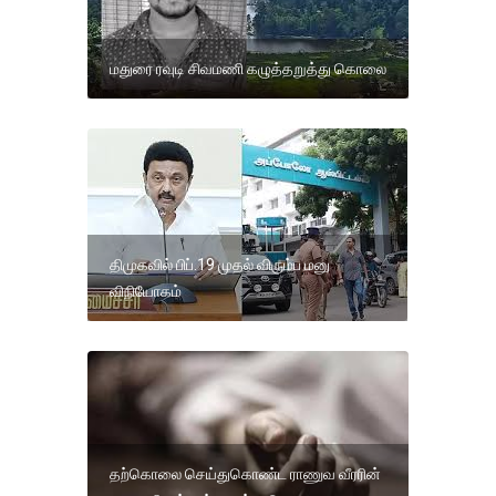
மதுரை ரவுடி சிவமணி கழுத்தறுத்து கொலை
திமுகவில் பிப்.19 முதல் விரும்ப மனு
விநியோகம்
தற்கொலை செய்துகொண்ட ராணுவ வீரரின்