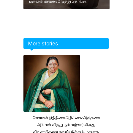
மனைவி கல்லால் அடித்து கொலை.
More stories
வேளாண் நிதிநிலை அறிக்கை-அஞ்சலை
அம்மாள் விருது ,நம்மாழ்வார் விருது
விவசாயிகளை கவரப்படுத்தும் முகமாக