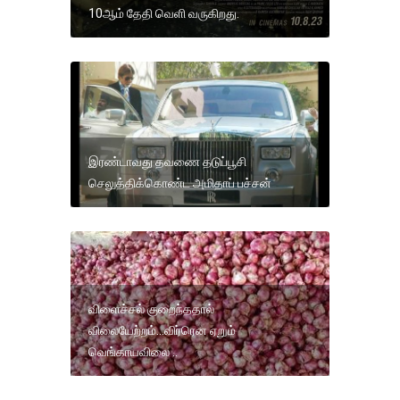
10ஆம் தேதி வெளி வருகிறது.
இரண்டாவது தவணை தடுப்பூசி
செலுத்திக்கொண்ட அமிதாப் பச்சன்
விளைச்சல் குறைந்ததால்
விலையேற்றம்...விர்ரென ஏறும்
வெங்காயவிலை ..