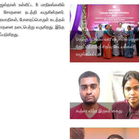
ராஜஸ்தான் உள்ளிட்ட 6 மாநிலங்களில்
டீர் சோதனை நடத்தி வருகின்றனர்.
ங்கரவாதிகள், போதைப்பொருள் கடத்தல்
சோதனை நடைபெற்று வருகிறது. இந்த
்படுகிறது.
தெற்கு ரயில்வே வார விழாவில் மதுர
கோட்டத்திற்கு சிறப்பு கேடயங்கள்
வழங்கப்பட்டன
கஞ்சா விற்ற இருவர் கைது.