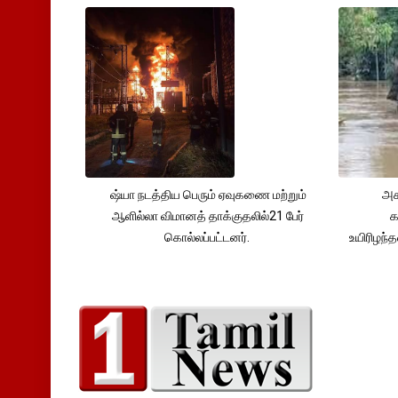
ஷ்யா நடத்திய பெரும் ஏவுகணை மற்றும்
அச
ஆளில்லா விமானத் தாக்குதலில்21 பேர்
க
கொல்லப்பட்டனர்.
உயிரிழந