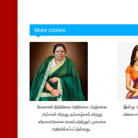
More stories
வேளாண் நிதிநிலை அறிக்கை-அஞ்சலை
இன்று 
அம்மாள் விருது ,நம்மாழ்வார் விருது
விலை சவ
விவசாயிகளை கவரப்படுத்தும் முகமாக
அறிவிக்கப்பட்டுள்ளது...