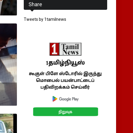
யை
Share
Tweets by 1tamilnews