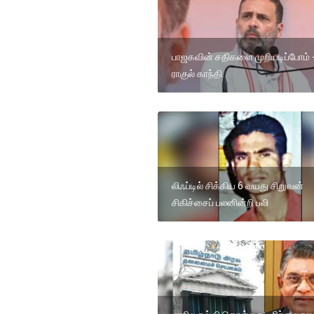
பாஜகவின் சதிகளை முறியடிப்போம் 
ராகுல் காந்தி
லிஃப்டில் சிக்கிய 6 வயது சிறுவன்
சிகிச்சைப் பலனின்றி பலி