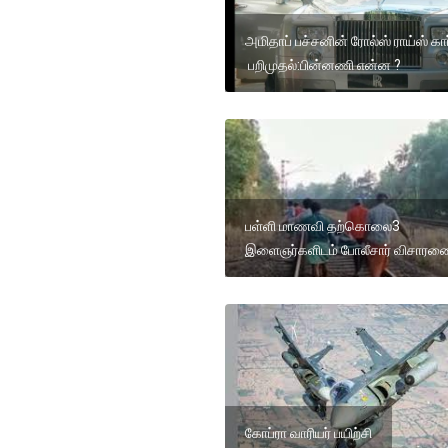
அமிதாப் பச்சனின் ரோல்ஸ் ராய்ஸ் கா
பறிமுதல்:பின்னணி என்ன ?
பள்ளி மாணவி தற்கொலை3
இளைஞர்களிடம் போலீசார் விசார
கோப்ரா வாரியர் பயிற்சி