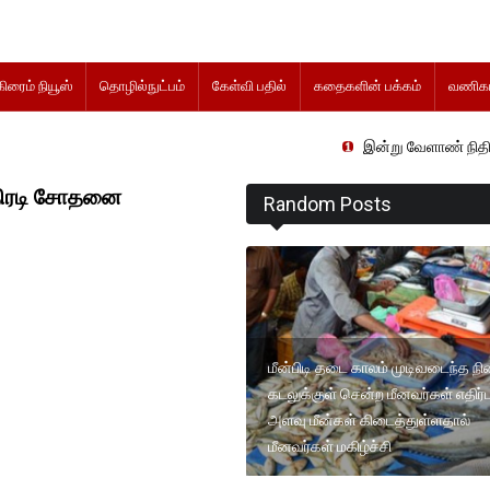
கிரைம் நியூஸ்
தொழில்நுட்பம்
கேள்வி பதில்
கதைகளின் பக்கம்
வணிகம
இன்று வேளாண் நிதிநிலை அறிக்கை 
அதிரடி சோதனை
Random Posts
மீன்பிடி தடை காலம் முடிவடைந்த நி
கடலுக்குள் சென்ற மீனவர்கள் எதிர்ப
அளவு மீன்கள் கிடைத்துள்ளதால்
மீனவர்கள் மகிழ்ச்சி