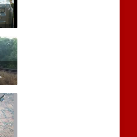
ர்
ணை