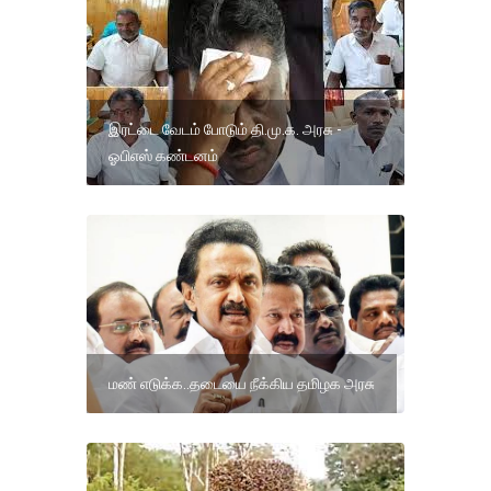
இரட்டை வேடம் போடும் தி.மு.க. அரசு -
ஓபிஎஸ் கண்டனம்
மண் எடுக்க..தடையை நீக்கிய தமிழக அரசு