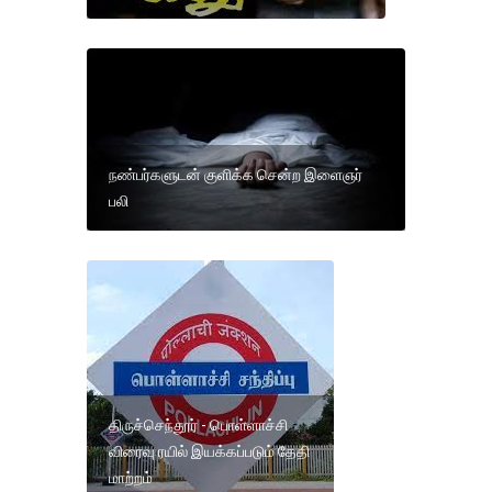
நண்பர்களுடன் குளிக்க சென்ற இளைஞர்
பலி
திருச்செந்தூர் - பொள்ளாச்சி
விரைவு ரயில் இயக்கப்படும் தேதி
மாற்றம்