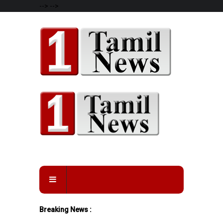
-->
-->
Breaking News :