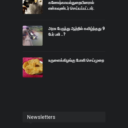
கணேஷ்காவல்துறையினரால்
என்கவுண்டர் செய்யப்பட்டார்.
அரசு பேருந்து ஆற்றில் கவிழ்ந்தது 9
பேர் பலி ..?
உருளைக்கிழங்கு போளி செய்முறை
Newsletters