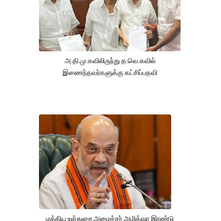
அ.தி.மு.கவிலிருந்து த.வெ.கவில்
இணைந்தவர்களுக்கு கட்சிப்பதவி
மத்திய உள்துறை அமைச்சர் அமித்ஷா இரண்டு