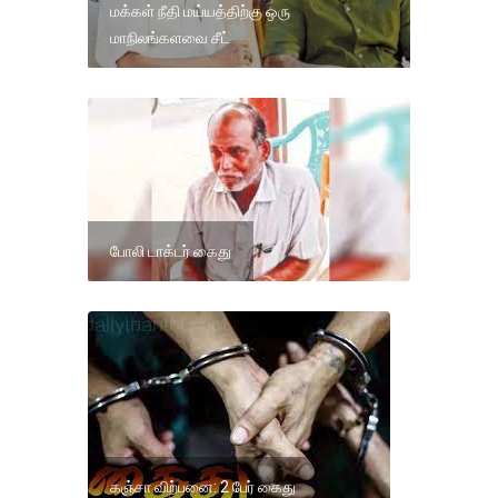
மக்கள் நீதி மய்யத்திற்கு ஒரு
மாநிலங்களவை சீட்
போலி டாக்டர் கைது
கஞ்சா விற்பனை: 2 பேர் கைது