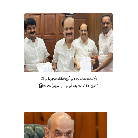
அ.தி.மு.கவிலிருந்து த.வெ.கவில்
இணைந்தவர்களுக்கு கட்சிப்பதவி