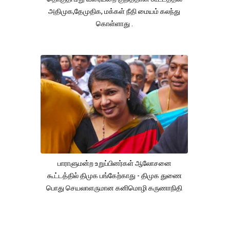
அதிமுக,தேமுதிக, மக்கள் நீதி மையம் கலந்து
கொள்ளாது .
பாராளுமன்ற உறுப்பினர்கள் ஆலோசனை
கூட்டத்தில் திமுக பங்கேற்காது - திமுக துணை
பொது செயலாளருமான கனிமொழி கருணாநிதி