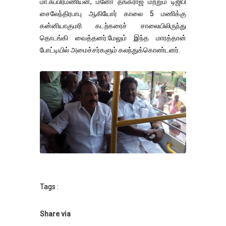
மா.சுப்பிரமணியன், மனோ தங்கராஜ் மற்றும் டிஜிபி
சைலேந்திரபாபு ஆகியோர் காலை 5 மணிக்கு
கன்னியாகுமரி கடற்கரைச் சாலையிலிருந்து
தொடங்கி வைத்தனர்.மேலும் இந்த மாரத்தான்
போட்டியில் அமைச்சர்களும் கலந்துக்கொண்டனர்.
Tags :
Share via