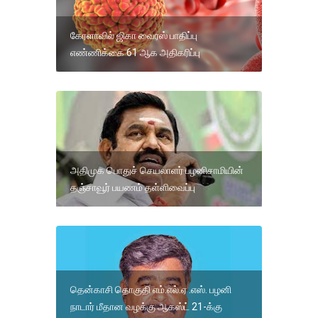
கேரளாவில் ஜிகா வைரஸ் பாதிப்பு
எண்ணிக்கை 61 ஆக அதிகரிப்பு
அதிமுக பொதுச் செயலாளர் பழனிசாமியின்
தஞ்சாவூர் பயணம் தள்ளிவைப்பு
தென்காசி தொகுதி எம்.எல்.ஏ .எஸ். பழனி
நாடார் மீதான வழக்கு ஆகஸ்ட் 21-க்கு