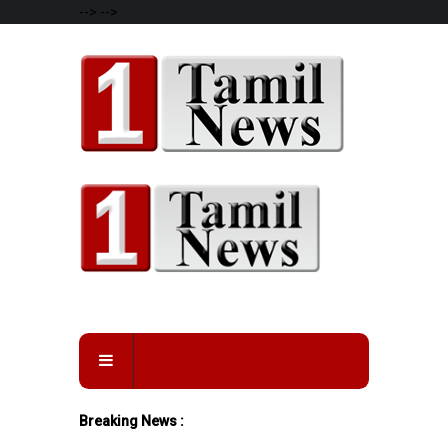
-->
-->
Breaking News :