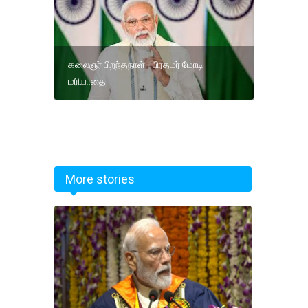
கலைஞர் பிறந்தநாள் - பிரதமர் மோடி
மரியாதை
More stories