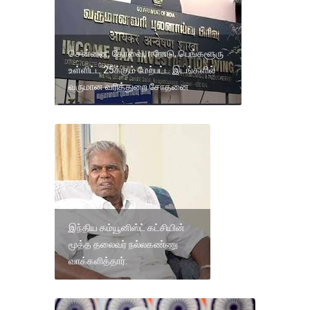
சென்னை, கோவை, ஈரோடு, பெங்களூரு
உள்ளிட்ட 25க்கும் மேற்பட்ட இடங்களில்
வருமான வரித்துறை சோதனை
இந்திய கம்யூனிஸ்ட் கட்சியின்
மூத்த தலைவர் நல்லகண்ணு
வாக்களித்தார்.