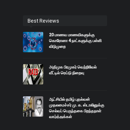
Best Reviews
20 மாணவ மாணவிகளுக்கு
கொரோனா 4 நாட்களுக்கு பள்ளி
விடுமுறை
அதிமுக பிரமுகர் வெற்றிவேல்
வீட்டில் ரெய்டு நிறைவு
ஆட்சியில் தமிழ் புதல்வன்
முதலமைச்சர் மு. க. ஸ்டாலினுக்கு
செல்வப் பெருந்தகை பிறந்தநாள்
வாழ்த்துக்கள்