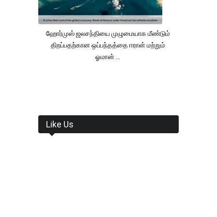
ஹோர்முஸ் ஜலசந்தியை முழுமையாக மீண்டும்
திறப்பதற்கான ஒப்பந்தத்தை ஈரான் மற்றும்
ஓமான் ...
Like Us