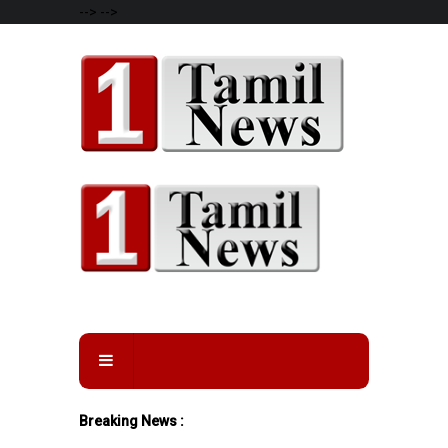
-->
-->
Breaking News :