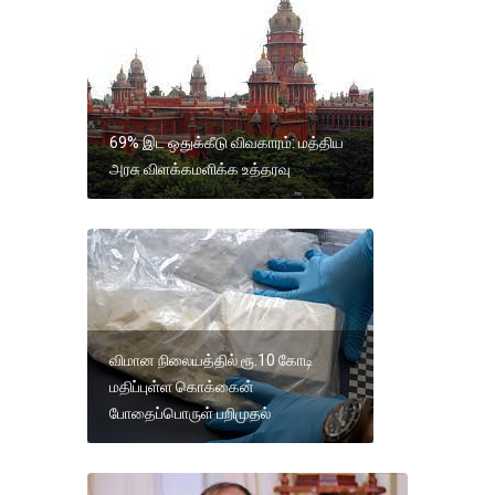
69% இட ஒதுக்கீடு விவகாரம்: மத்திய
அரசு விளக்கமளிக்க உத்தரவு
விமான நிலையத்தில் ரூ.10 கோடி
மதிப்புள்ள கொக்கைன்
போதைப்பொருள் பறிமுதல்