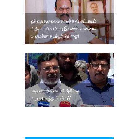
ஒற்றை தலைமை காலத்தின் கட்டாயம் -
அதிமுகவில் பிளவு இல்லை - முன்னாள்
அமைச்சர் கடம்பூர் செ.ராஜூ
"கருணாநிதியை விமர்சிப்பது
அநாகரிகத்தின் உச்சம்"