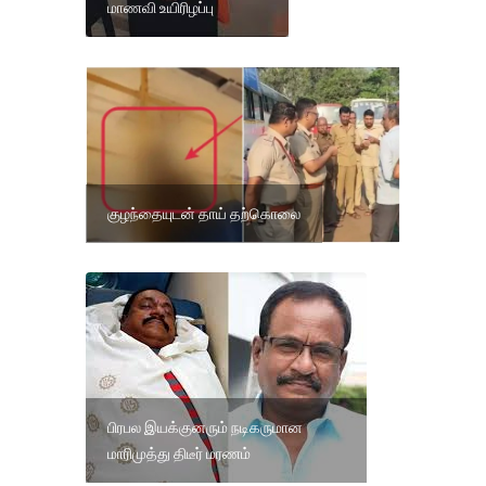
மாணவி உயிரிழப்பு
குழந்தையுடன் தாய் தற்கொலை
பிரபல இயக்குனரும் நடிகருமான
மாரிமுத்து திடீர் மரணம்