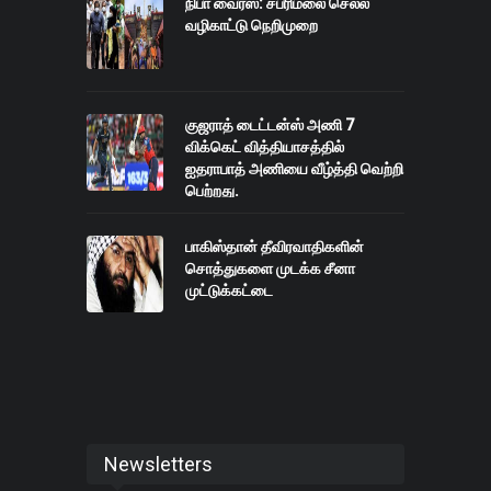
நிபா வைரஸ்: சபரிமலை செல்ல
வழிகாட்டு நெறிமுறை
குஜராத் டைட்டன்ஸ் அணி 7
விக்கெட் வித்தியாசத்தில்
ஐதராபாத் அணியை வீழ்த்தி வெற்றி
பெற்றது.
பாகிஸ்தான் தீவிரவாதிகளின்
சொத்துகளை முடக்க சீனா
முட்டுக்கட்டை
Newsletters