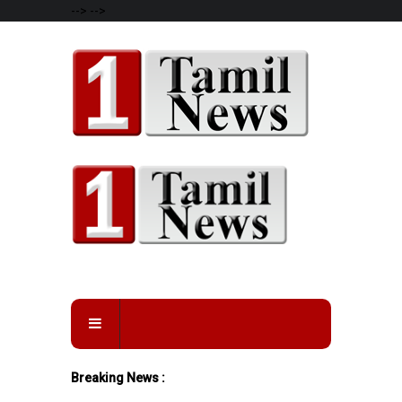
-->
-->
Breaking News :