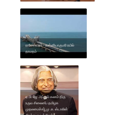
ராமேஸ்வரம் - கன்னியாகுமரி ரயில்
தாமதம்
ஏ. பி. ஜே .அப்துல் கலாம் திரு
உருவ சிலையை தமிழக
முதலமைச்சர் மு .க. ஸ்டாலின்