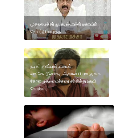
முதலமைச்சர் மு. க. ஸ்டாலின் மகாவீரர்
ஜெயந்தி வாழ்த்து
நடிகர் திலீப்பால் பாலியல்
வன்கொடுமைக்கு ஆளான பிரபல நடிகை
கேரள முதலமைச்சரை சந்தித்து உதவி
கோரினார்