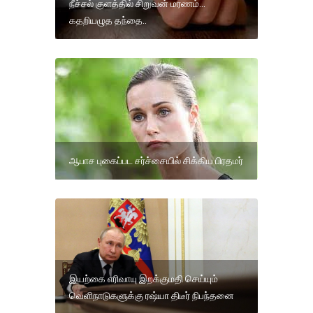
நீச்சல் குளத்தில் சிறுவன் மரணம்...
கதறியழுத தந்தை..
ஆபாச புகைப்பட சர்ச்சையில் சிக்கிய பிரதமர்
இயற்கை எரிவாயு இறக்குமதி செய்யும்
வெளிநாடுகளுக்கு ரஷ்யா திடீர் நிபந்தனை