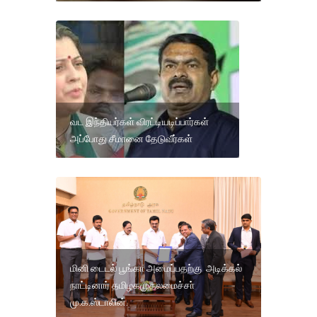
வட இந்தியர்கள் விரட்டியடிப்பார்கள்
அப்போது சீமானை தேடுவீர்கள்
மினி டைடல் பூங்கா அமைப்பதற்கு அடிக்கல்
நாட்டினார் தமிழகமுதலமைச்சா்
மு.க.ஸ்டாலின்.