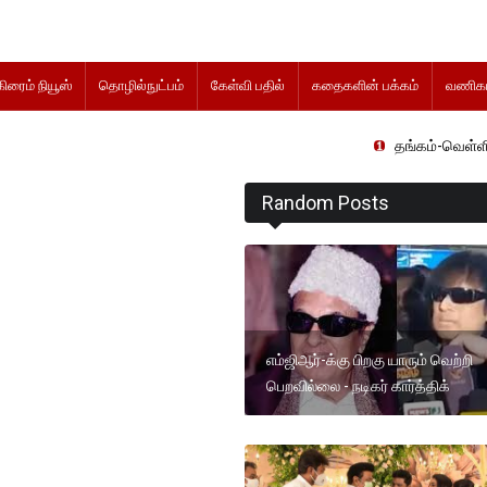
கிரைம் நியூஸ்
தொழில்நுட்பம்
கேள்வி பதில்
கதைகளின் பக்கம்
வணிகம
தங்கம்-வெள்ளி விலை மாற்றமி
Random Posts
எம்ஜிஆர்-க்கு பிறகு யாரும் வெற்றி
பெறவில்லை - நடிகர் கார்த்திக்