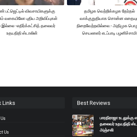
் பட்ஜெட்டில் விவசாயிகளுக்கு
தமிழக வெற்றிக்கழக தேர்தல்
ும் வகையிலோ புதிய அறிவிப்புகள்
வாக்குறுதியாக சொன்ன எதையும
் இல்லை -எதிர்க்கட்சித் தலைவர்
நிறைவேற்றவில்லை.- அதிமுக பொத
உதயநிதி ஸ்டாலின்
செயலாளர் எடப்பாடி பழனிச்சாமி
k Links
Best Reviews
பாரதிராஜா உடலுக்கு எ
 Us
தலைவர் உதயநிதி ஸ்ட
அஞ்சலி
ct Us