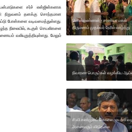
 பயன்பாடுகளை சர்ச் என்ஜின்களாக
குள் நிறுவனம் தனக்கு சொந்தமான
பொன்வண்ணன் - சரண்யா மகள்
ய்டு போன்களை வடிவமைத்துள்ளது.
திருமணம் முதல்வர் நேரில் வாழ்த்து
எழுந்த நிலையில், கூகுள் செயலிகளை
யம் வலியுறுத்தியுள்ளது. மேலும்
நிவாரண பொருட்கள் வழங்கிய ஆய்
சி.வி.சண்முகம் கொலை முயற்சி வழ
அனைவரும் விடுதலை