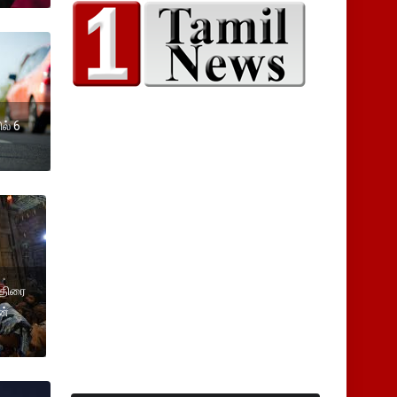
ல் 6
்திரை
ன்