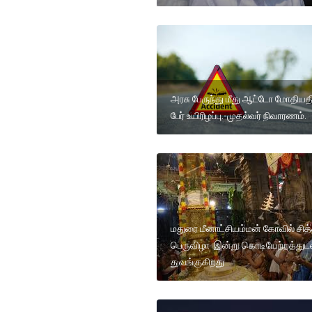
அரசு பேருந்து மீது ஆட்டோ மோதியதி
பேர் உயிரிழப்பு.-முதல்வர் நிவாரணம்.
மதுரை மீனாட்சியம்மன் கோவில் சித
பெருவிழா இன்று கொடியேற்றத்துட
துவங்குகிறது