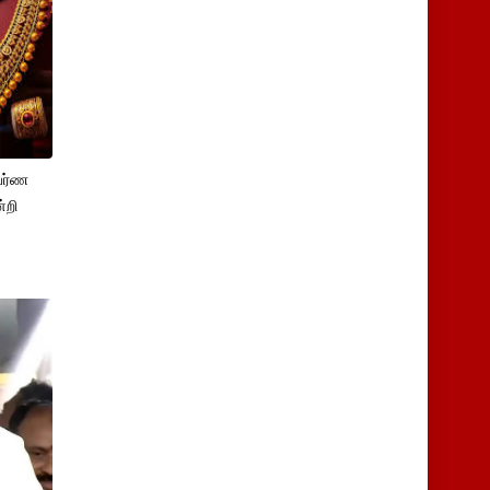
பர்ண
்றி