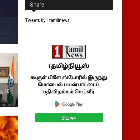
Share
Tweets by 1tamilnews
 ரூ.10