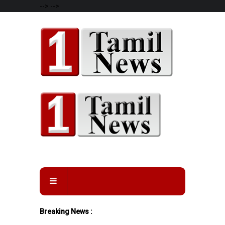
-->
-->
Breaking News :