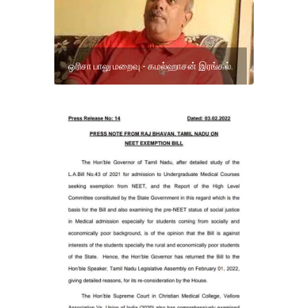
ஒரிசா பாலு மறைவு - கமல்ஹாசன் இரங்கல்.