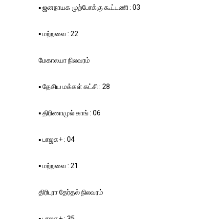
▪️ ஜனநாயக முற்போக்கு கூட்டணி : 03
▪️ மற்றவை : 22
மேகாலயா நிலவரம்
▪️ தேசிய மக்கள் கட்சி : 28
▪️ திரிணாமுல் காங் : 06
▪️ பாஜக+ : 04
▪️ மற்றவை : 21
திரிபுரா தேர்தல் நிலவரம்
▪️ பாஜக+ : 35