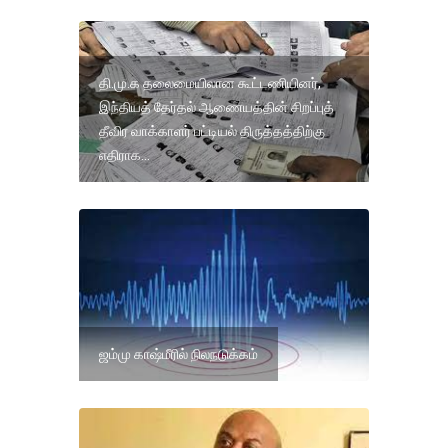
தி.மு.க தலைமையிலான கூட்டணியினர்,
இந்தியத் தேர்தல் ஆணையத்தின் சிறப்புத்
தீவிர வாக்காளர் பட்டியல் திருத்தத்திற்கு
எதிராக...
ஜம்மு காஷ்மீரில் நிலநடுக்கம்