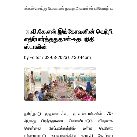
க்கல் செய்து வேளாண் துறை அமைச்சர் வினோத் வாசித்து வருகிறார். �.
ஈ.வி.கே.எஸ்.இங்கோவனின் வெற்றி
எதிர்பார்த்ததுதான்-உதயநிதி
ஸ்டாலின்
by Editor / 02-03-2023 07:30:44pm
தமிழ்நாடு முதலமைச்சர் மு.க.ஸ்டாலினின் 70-
ஆவது பிறந்தநாளை கொண்டாடும் விதமாக
சென்னை சேப்பாக்கத்தில் உள்ள மெரீனா
விளையாட்டு மைதானத்தில் தளபதி கோப்பை