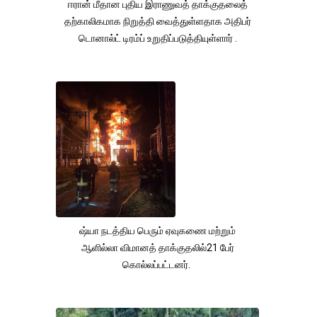
ஈரான் மீதான புதிய இராணுவத் தாக்குதலைத்
தற்காலிகமாக நிறுத்தி வைத்துள்ளதாக அதிபர்
டொனால்ட் டிரம்ப் உறுதிப்படுத்தியுள்ளார் .
ஷ்யா நடத்திய பெரும் ஏவுகணை மற்றும்
ஆளில்லா விமானத் தாக்குதலில்21 பேர்
கொல்லப்பட்டனர்.