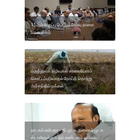
11ஆம் வகுப்பு பொதுத்தேர்வு நாளை
தொடக்கம்.
மருத்துவக் கழிவுகள் சாலையோரம்
கொட்டப்படுவாதல் நோய்த் தொற்று
அச்சத்தில் மக்கள்
நாடகம் என்பதா - தி. மு. க. தலைவர் மு. க.
ஸ்டாலினுக்கு கடும் கண்டனம் ஓபிஎஸ்