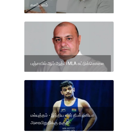
கண்டனம்
பஞ்சாபில் ஆம் ஆத்மி MLA சுட்டுக்கொலை.
மல்யுத்தம் - இந்திய வீரர் தீபக் புனியா
அரையிறுதிக்கு தகுதி