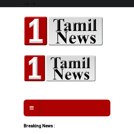
-->
-->
Breaking News :