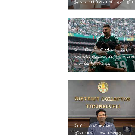
திமுக எம்.பி.யின் கட்சிப் பதவி பறிப்பு
மெக்சிகோ அணி 2-0 என்ற கோல்
கணக்கில் தென்னாப்பிரிக்காவை வீழ
அபார வெற்றி பெற்றது.
பேட்மிட்டன் வீராங்கனை
ஜூவாலா கட்டாவை மணந்தர்