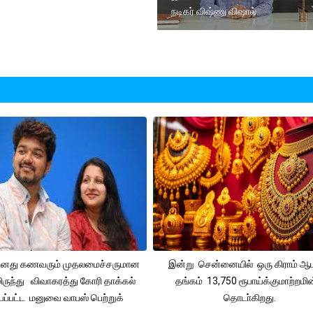
நடிகர் விஷ்ணு விஷால்.
 தனது கணவரும் முதலமைச்சருமான
இன்று சென்னையில் ஒரு கிராம் ஆ
ிருந்து விவாகரத்து கோரி தாக்கல்
தங்கம் 13,750 ரூபாய்க்குமாற்றமின
ப்பட்ட மனுவை வாபஸ் பெற்றுக்
தொடா்கிறது.