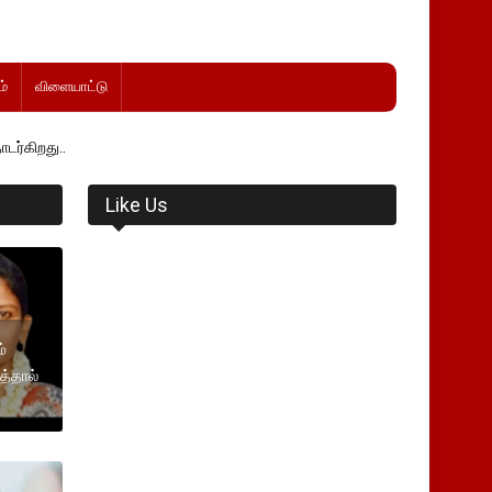
்
விளையாட்டு
Like Us
்
த்தால்