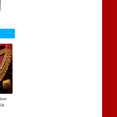
பர்ண
்றி