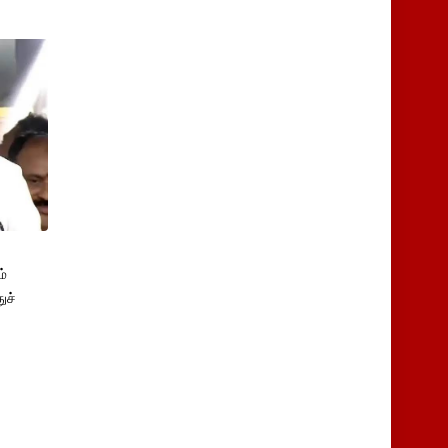
்
ுச்