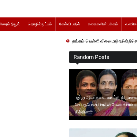
கிரைம் நியூஸ்
தொழில்நுட்பம்
கேள்வி பதில்
கதைகளின் பக்கம்
வணிகம
தங்கம்-வெள்ளி விலை மாற்றமின்றிதொடர்கிறது..
Random Posts
ஐந்து ஆண்களை ஏமாற்றி திருமணம
செய்தபெண் பிளக்ஸ் பேனர் விளம்பர
சிக்கினார்.