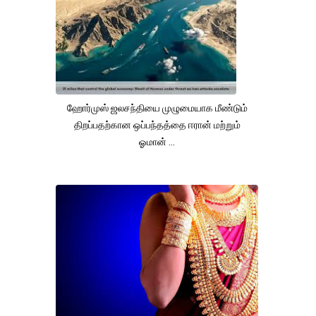
ஹோர்முஸ் ஜலசந்தியை முழுமையாக மீண்டும்
திறப்பதற்கான ஒப்பந்தத்தை ஈரான் மற்றும்
ஓமான் ...