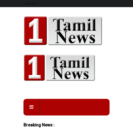
-->
-->
Breaking News :