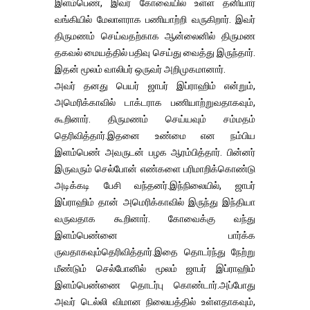
இளம்பெண், இவர் கோவையில் உள்ள தனியார்
வங்கியில் மேலாளராக பணியாற்றி வருகிறார். இவர்
திருமணம் செய்வதற்காக ஆன்லைனில் திருமண
தகவல் மையத்தில் பதிவு செய்து வைத்து இருந்தார்.
இதன் மூலம் வாலிபர் ஒருவர் அறிமுகமானார்.
அவர் தனது பெயர் ஜாபர் இப்ராஹிம் என்றும்,
அமெரிக்காவில் டாக்டராக பணியாற்றுவதாகவும்,
கூறினார். திருமணம் செய்யவும் சம்மதம்
தெரிவித்தார்.இதனை உண்மை என நம்பிய
இளம்பெண் அவருடன் பழக ஆரம்பித்தார். பின்னர்
இருவரும் செல்போன் எண்களை பரிமாறிக்கொண்டு
அடிக்கடி பேசி வந்தனர்.இந்நிலையில், ஜாபர்
இப்ராஹிம் தான் அமெரிக்காவில் இருந்து இந்தியா
வருவதாக கூறினார். கோவைக்கு வந்து
இளம்பெண்னை பார்க்க
ருவதாகவும்தெரிவித்தார்.இதை தொடர்ந்து நேற்று
மீண்டும் செல்போனில் மூலம் ஜாபர் இப்ராஹிம்
இளம்பெண்ணை தொடர்பு கொண்டார்.அப்போது
அவர் டெல்லி விமான நிலையத்தில் உள்ளதாகவும்,