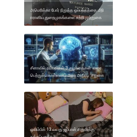
அமெரிக்கா போர் நிறுத்த ஒப்பந்தத்தை மீறி
ஈரானிய துறைமுகங்களை சுற்றி முற்றுகை
சீனாவில் தம்பதிகள் 3 குழந்தைகள் வரை
பெற்றுக்கொள்ளலாம் அரசு அதிரடி சலுகை
ஒலிம்பிக் 13 வயது ஜப்பான் சிறுமிக்கு
தங்கப்பதக்கம்