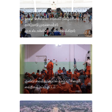
நாளை சென்னை சங்கமம் நிகழ்ச்சியை
தமிழ்நாடு முதலமைச்சர்
மு.க.ஸ்டாலின்தொடங்கி வைக்கிறார்.
குண்டு வைத்து ஜெயில் தகர்ப்பு -சிறைக்
கைதிகள் தப்பி ஓட்டம்.