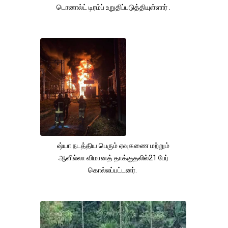
டொனால்ட் டிரம்ப் உறுதிப்படுத்தியுள்ளார் .
ஷ்யா நடத்திய பெரும் ஏவுகணை மற்றும்
ஆளில்லா விமானத் தாக்குதலில்21 பேர்
கொல்லப்பட்டனர்.