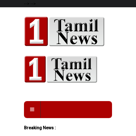
-->
-->
Breaking News :